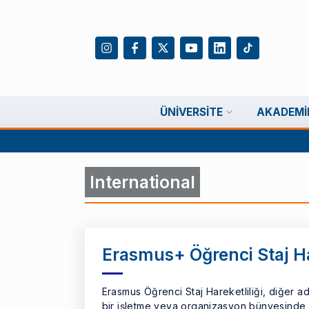
ÜNIVERSITE
AKADEMI
International
Erasmus+ Öğrenci Staj Har
Erasmus Öğrenci Staj Hareketliliği, diğer adı
bir işletme veya organizasyon bünyesinde 