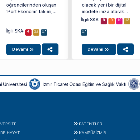
öğrencilerinden oluşan
olacak yeni bir dijital
‘Port Ekonomi’ takımı,
modele imza atarak
Türkiye genelinden
‘EKOMOD’ adlı yazılımı
İlgili SKA:
8
9
10
12
iddialı ekiplerin yer
geliştirdi. İEÜ’lü
İlgili SKA:
aldığı ...
akademisyenlerin ...
4
12
17
17
Devamı
Devamı
i Üniversitesi
İzmir Ticaret Odası Eğitim ve Sağlık Vakfı
IVERSITE
PATENTLER
'DE HAYAT
KAMPÜSİZMIR