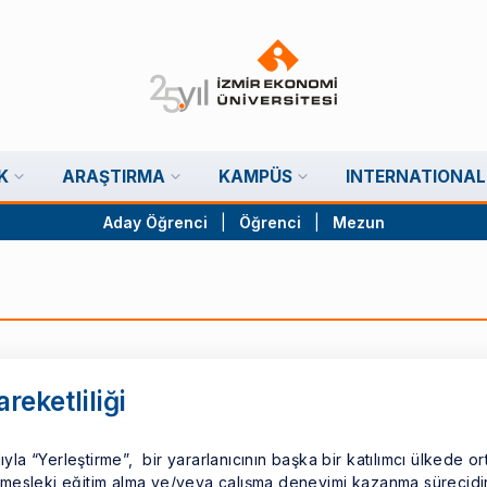
K
ARAŞTIRMA
KAMPÜS
INTERNATIONAL
Aday Öğrenci
|
Öğrenci
|
Mezun
eketliliği
yla “Yerleştirme”, bir yararlanıcının başka bir katılımcı ülkede or
mesleki eğitim alma ve/veya çalışma deneyimi kazanma sürecidir