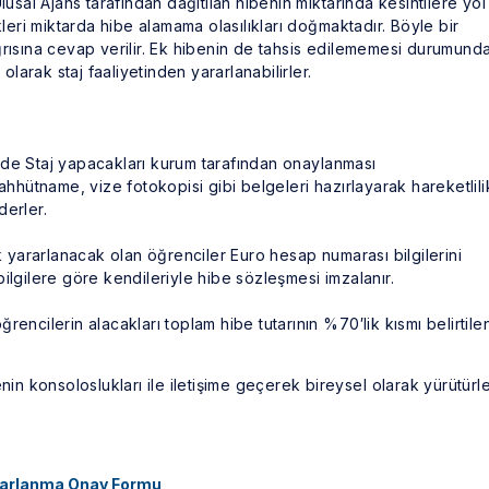
lusal Ajans tarafından dağıtılan hibenin miktarında kesintilere yol
kleri miktarda hibe alamama olasılıkları doğmaktadır. Böyle bir
ğrısına cevap verilir. Ek hibenin de tahsis edilememesi durumunda
olarak staj faaliyetinden yararlanabilirler.
 de Staj yapacakları kurum tarafından onaylanması
ahhütname, vize fotokopisi gibi belgeleri hazırlayarak hareketlili
derler.
k yararlanacak olan öğrenciler Euro hesap numarası bilgilerini
u bilgilere göre kendileriyle hibe sözleşmesi imzalanır.
encilerin alacakları toplam hibe tutarının %70′lik kısmı belirtile
nin konsoloslukları ile iletişime geçerek bireysel olarak yürütürle
ararlanma Onay Formu