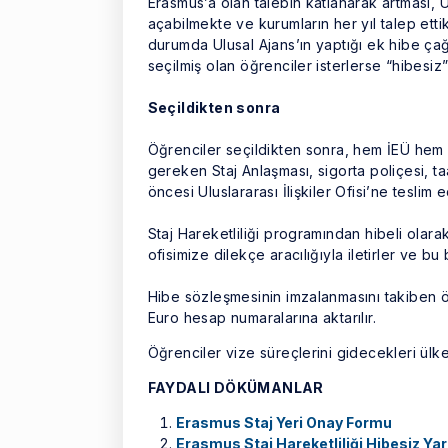
Erasmus’a olan talebin katlanarak artması, U
açabilmekte ve kurumların her yıl talep etti
durumda Ulusal Ajans’ın yaptığı ek hibe ça
seçilmiş olan öğrenciler isterlerse “hibesiz” 
Seçildikten sonra
Öğrenciler seçildikten sonra, hem İEÜ hem
gereken Staj Anlaşması, sigorta poliçesi, ta
öncesi Uluslararası İlişkiler Ofisi’ne teslim e
Staj Hareketliliği programından hibeli olara
ofisimize dilekçe aracılığıyla iletirler ve b
Hibe sözleşmesinin imzalanmasını takiben öğr
Euro hesap numaralarına aktarılır.
Öğrenciler vize süreçlerini gidecekleri ülke
FAYDALI DÖKÜMANLAR
Erasmus Staj Yeri Onay Formu
Erasmus Staj Hareketliliği Hibesiz Y