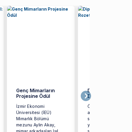
Genç Mimarların
Diplomanın Yanına
Projesine Ödül
Dijital Rozet
İzmir Ekonomi
Öğrencilerine eğitim
Üniversitesi (İEÜ)
aldıkları bölümün yanı
Mimarlık Bölümü
sıra yapay zekadan
mezunu Aylin Akay,
yazılıma, sağlıktan
mimar arkadaşları Işıl
sürdürülebilirliğe kad