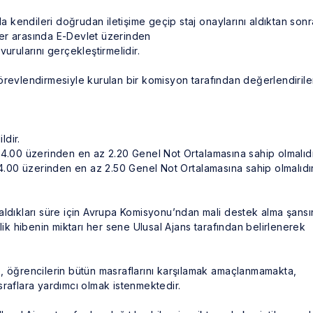
la kendileri doğrudan iletişime geçip staj onaylarını aldıktan sonr
rihler arasında E-Devlet üzerinden
rularını gerçekleştirmelidir.
örevlendirmesiyle kurulan bir komisyon tarafından değerlendiril
ldir.
 4.00 üzerinden en az 2.20 Genel Not Ortalamasına sahip olmalıdı
 4.00 üzerinden en az 2.50 Genel Not Ortalamasına sahip olmalıdır
aldıkları süre için Avrupa Komisyonu’ndan mali destek alma şansı
lik hibenin miktarı her sene Ulusal Ajans tarafından belirlenerek
, öğrencilerin bütün masraflarını karşılamak amaçlanmamakta,
raflara yardımcı olmak istenmektedir.