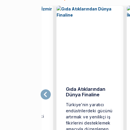
ransızca
Gıda Atıklarından
ğretmenleri İzmir
Dünya Finaline
konomi'de Buluştu
Türkiye’nin yaratıcı
ansızca
endüstrilerdeki gücünü
retmenlerinin mesleki
artırmak ve yenilikçi iş
lişimlerini
fikirlerini desteklemek
steklemek ve farklı
amacıyla düzenlenen