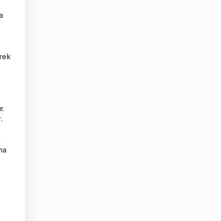
a
erek
r.
.
na