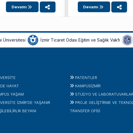
Devamı
Devamı
i Üniversitesi
İzmir Ticaret Odası Eğitim ve Sağlık Vakfı
IVERSITE
PATENTLER
'DE HAYAT
KAMPÜSİZMIR
MPÜS YAŞAM
STÜDYO VE LABORATUVARLA
VERSİTE İZMİR'DE YAŞANIR
PROJE GELIŞTIRME VE TEKNO
ŞİLEBİLİRLİK BEYANI
TRANSFER OFISI