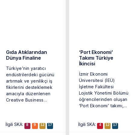
Gıda Atıklarından
‘Port Ekonomi’
Dünya Finaline
Takımı Türkiye
İkincisi
Türkiye’nin yaratıcı
İzmir Ekonomi
endüstrilerdeki gücünü
Üniversitesi (İEÜ)
artırmak ve yenilikçi iş
İşletme Fakültesi
fikirlerini desteklemek
Lojistik Yönetimi Bölümü
amacıyla düzenlenen
öğrencilerinden oluşan
Creative Business
‘Port Ekonomi’ takımı,
Cup’ın (Türkiye Yaratıcı
Türkiye genelinden
İş Kupası) kazananı ...
iddialı ekiplerin yer
İlgili SKA:
İlgili SKA:
aldığı ...
8
9
12
17
4
12
17