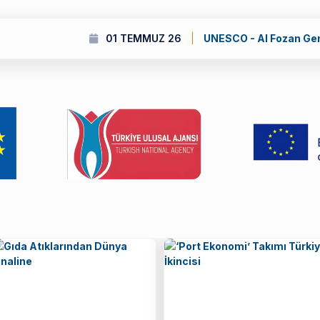
Genç Bilim İnsanlarının STEM Alanlarında Desteklenmesi Ulusl