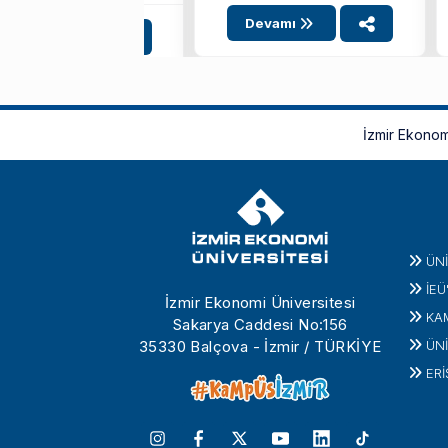
i ayrı kategoride ...
Devamı
Devamı
İzmir Ekonom
ÜN
İEÜ
İzmir Ekonomi Üniversitesi
KA
Sakarya Caddesi No:156
35330 Balçova - İzmir / TÜRKİYE
ÜNİ
ERİ