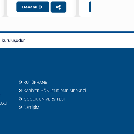
Devamı
Devamı
kuruluşudur.
KÜTÜPHANE
KARİYER YÖNLENDİRME MERKEZİ
R
ÇOCUK ÜNIVERSITESI
LOJI
İLETIŞIM