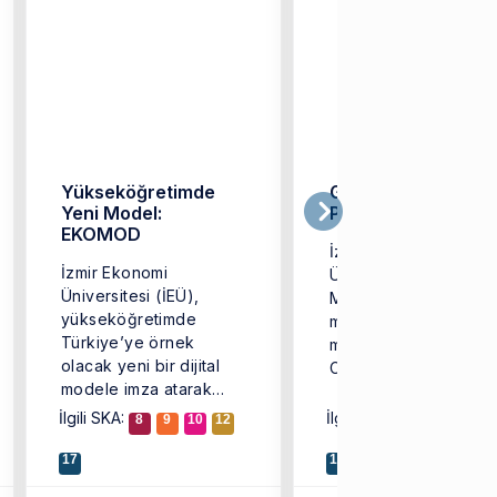
Yükseköğretimde
Genç Mimarların
Yeni Model:
Projesine Ödül
EKOMOD
İzmir Ekonomi
İzmir Ekonomi
Üniversitesi (İEÜ)
Üniversitesi (İEÜ),
Mimarlık Bölümü
yükseköğretimde
mezunu Aylin Akay,
Türkiye’ye örnek
mimar arkadaşları Işıl
olacak yeni bir dijital
Ceren Tur ve Başak
modele imza atarak
Ünver ile birlikte
‘EKOMOD’ adlı yazılımı
geliştirdiği ...
İlgili SKA:
İlgili SKA:
8
9
10
12
4
9
10
1
geliştirdi. İEÜ’lü
akademisyenlerin ...
17
17