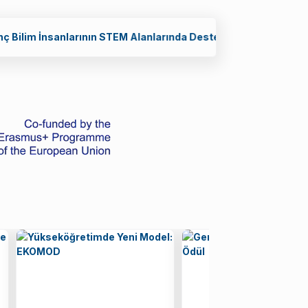
ararası Ödülü (2026) Başvuru Çağrısı