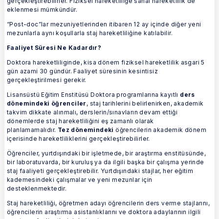
gerçekleştirebilirler. Fiziksel hareketliliğe sanal hareketlilik de
eklenmesi mümkündür.
“Post-doc”lar mezuniyetlerinden itibaren 12 ay içinde diğer yeni
mezunlarla aynı koşullarla staj hareketliliğine katılabilir.
Faaliyet Süresi Ne Kadardır?
Doktora hareketliliginde, kisa dönem fiziksel hareketlilik asgari 5
gün azami 30 gündür. Faaliyet süresinin kesintisiz
gerçekleştirilmesi gerekir.
Lisansüstü Eğitim Enstitüsü Doktora programlarına kayıtlı
ders
dönemindeki öğrenciler
, staj tarihlerini belirlenirken, akademik
takvim dikkate alınmalı, derslerin/sınavların devam ettiği
dönemlerde staj hareketliliğini eş zamanlı olarak
planlamamalıdır.
Tez dönemindeki
öğrencilerin akademik dönem
içerisinde hareketliliklerini gerçekleştirebilirler.
Öğrenciler, yurtdışındaki bir işletmede, bir araştırma enstitüsünde,
bir laboratuvarda, bir kuruluş ya da ilgili başka bir çalışma yerinde
staj faaliyeti gerçekleştirebilir. Yurtdışındaki stajlar, her eğitim
kademesindeki çalışmalar ve yeni mezunlar için
desteklenmektedir.
Staj hareketliliği, öğretmen adayı öğrencilerin ders verme stajlarını,
öğrencilerin araştırma asistanlıklarını ve doktora adaylarının ilgili