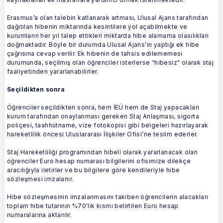
Erasmus’a olan talebin katlanarak artması, Ulusal Ajans tarafından
dağıtılan hibenin miktarında kesintilere yol açabilmekte ve
kurumların her yıl talep ettikleri miktarda hibe alamama olasılıkları
doğmaktadır. Böyle bir durumda Ulusal Ajans’ın yaptığı ek hibe
çağrısına cevap verilir. Ek hibenin de tahsis edilememesi
durumunda, seçilmiş olan öğrenciler isterlerse “hibesiz” olarak staj
faaliyetinden yararlanabilirler.
Seçildikten sonra
Öğrenciler seçildikten sonra, hem İEÜ hem de Staj yapacakları
kurum tarafından onaylanması gereken Staj Anlaşması, sigorta
poliçesi, taahhütname, vize fotokopisi gibi belgeleri hazırlayarak
hareketlilik öncesi Uluslararası İlişkiler Ofisi’ne teslim ederler.
Staj Hareketliliği programından hibeli olarak yararlanacak olan
öğrenciler Euro hesap numarası bilgilerini ofisimize dilekçe
aracılığıyla iletirler ve bu bilgilere göre kendileriyle hibe
sözleşmesi imzalanır.
Hibe sözleşmesinin imzalanmasını takiben öğrencilerin alacakları
toplam hibe tutarının %70′lik kısmı belirtilen Euro hesap
numaralarına aktarılır.