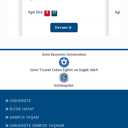
F)
İlgili SKA:
İlgili S
4
17
Devamı
İzmir Ekonomi Üniversitesi
İzmir Ticaret Odası Eğitim ve Sağlık Vakfı
kuruluşudur.
ÜNIVERSITE
İEÜ'DE HAYAT
KAMPÜS YAŞAM
ÜNİVERSİTE İZMİR'DE YAŞANIR