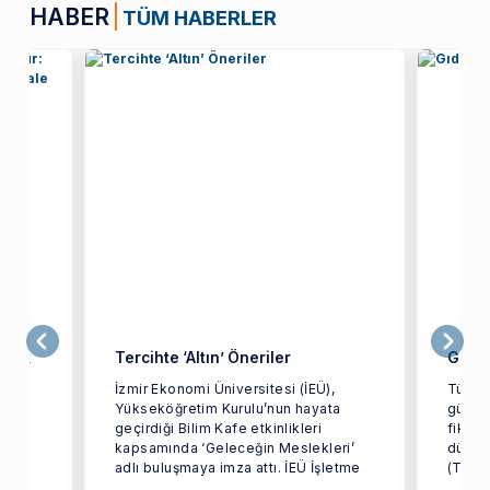
HABER
TÜM HABERLER
üyük
Tercihte ‘Altın’ Öneriler
Gıda 
ık
İzmir Ekonomi Üniversitesi (İEÜ),
Türkiy
Yükseköğretim Kurulu’nun hayata
gücünü
geçirdiği Bilim Kafe etkinlikleri
fikirl
kapsamında ‘Geleceğin Meslekleri’
düzen
adlı buluşmaya imza attı. İEÜ İşletme
(Türki
an
...