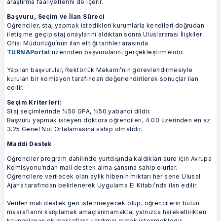
araştırma faaliyetlerini de içerir.
Başvuru, Seçim ve İlan Süreci
Öğrenciler, staj yapmak istedikleri kurumlarla kendileri doğrudan
iletişime geçip staj onaylarını aldıktan sonra Uluslararası İlişkiler
Ofisi Müdürlüğü’nün ilan ettiği tarihler arasında
TURNAPortal
üzerinden başvurularını gerçekleştirmelidir.
Yapılan başvurular, Rektörlük Makamı’nın görevlendirmesiyle
kurulan bir komisyon tarafından değerlendirilerek sonuçlar ilan
edilir.
Seçim Kriterleri:
Staj seçimlerinde %50 GPA, %50 yabancı dildir.
Başvuru yapmak isteyen doktora öğrencileri, 4.00 üzerinden en az
3.25 Genel Not Ortalamasına sahip olmalıdır.
Maddi Destek
Öğrenciler program dahilinde yurtdışında kaldıkları süre için Avrupa
Komisyonu’ndan mali destek alma şansına sahip olurlar.
Öğrencilere verilecek olan aylik hibenin miktarı her sene Ulusal
Ajans tarafından belirlenerek Uygulama El Kitabı’nda ilan edilir.
Verilen mali destek geri istenmeyecek olup, öğrencilerin bütün
masraflarını karşılamak amaçlanmamakta, yalnızca hareketlilikten
kaynaklanan ek masraflara yardımcı olmak istenmektedir.