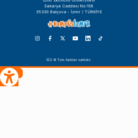
İzmir Ekonomi Üniversitesi
Sakarya Caddesi No:156
35330 Balçova - İzmir / TÜRKİYE
İEÜ © Tüm hakları saklıdır.
 Çeviri