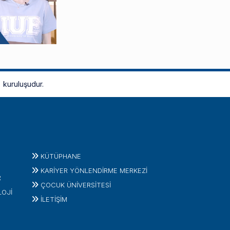
kuruluşudur.
KÜTÜPHANE
KARİYER YÖNLENDİRME MERKEZİ
R
ÇOCUK ÜNIVERSITESI
LOJI
İLETIŞIM