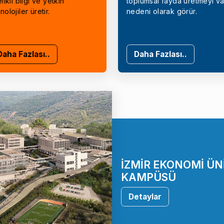
elikli bilgi ve yetkin
toplumsal fayda üretmeyi va
nolojiler üretir.
nedeni olarak görür.
Daha Fazlası..
Daha Fazlası..
İZMİR EKONOMİ ÜN
KAMPÜSÜ
Detaylar