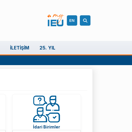
EN
İLETIŞIM
25. YIL
İdari Birimler