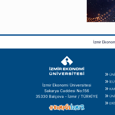
İzmir Ekonom
ÜN
İEÜ
İzmir Ekonomi Üniversitesi
KA
Sakarya Caddesi No:156
35330 Balçova - İzmir / TÜRKİYE
ÜNİ
ERİ