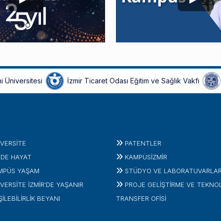
i Üniversitesi
İzmir Ticaret Odası Eğitim ve Sağlık Vakfı
IVERSITE
PATENTLER
'DE HAYAT
KAMPÜSİZMIR
MPÜS YAŞAM
STÜDYO VE LABORATUVARLA
VERSİTE İZMİR'DE YAŞANIR
PROJE GELIŞTIRME VE TEKNO
ŞİLEBİLİRLİK BEYANI
TRANSFER OFISI