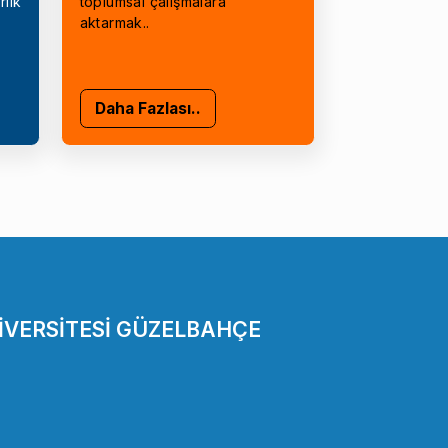
rlık
toplumsal çalışmalara
aktarmak..
Daha Fazlası..
İVERSİTESİ GÜZELBAHÇE