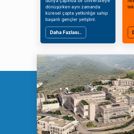
dünya çapında bir üniversiteye
nit
dönüşürken aynı zamanda
tek
küresel çapta yetkinliğe sahip
başarılı gençler yetiştirir.
Daha Fazlası..