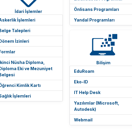
Önlisans Programları
İdari İşlemler
Askerlik İşlemleri
Yandal Programları
Belge Talepleri
Dönem İzinleri
Formlar
İkinci Nüsha Diploma,
Bilişim
Diploma Eki ve Mezuniyet
EduRoam
Belgesi
Eko-ID
Öğrenci Kimlik Kartı
IT Help Desk
Sağlık İşlemleri
Yazılımlar (Microsoft,
Autodesk)
Webmail