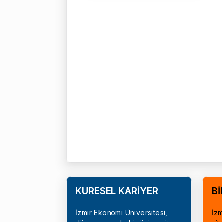
KÜRESEL KARİYER
Bİ
İzmir Ekonomi Üniversitesi,
İzm