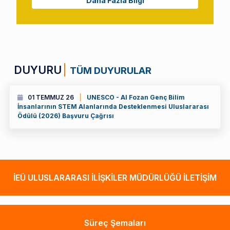
Daha Fazla Bilgi
DUYURU
TÜM DUYURULAR
01 TEMMUZ 26
UNESCO - Al Fozan Genç Bilim
İnsanlarının STEM Alanlarında Desteklenmesi Uluslararası
Ödülü (2026) Başvuru Çağrısı
İEÜ ULUSLARARASI İLİŞKİLER MÜDÜRLÜĞÜ İLETİŞİM
Süreç Şemaları