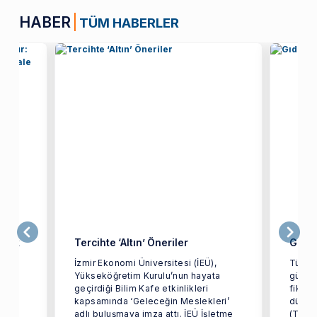
HABER
TÜM HABERLER
üyük
Tercihte ‘Altın’ Öneriler
Gıda 
ık
İzmir Ekonomi Üniversitesi (İEÜ),
Türkiy
Yükseköğretim Kurulu’nun hayata
gücünü
geçirdiği Bilim Kafe etkinlikleri
fikirl
kapsamında ‘Geleceğin Meslekleri’
düzen
adlı buluşmaya imza attı. İEÜ İşletme
(Türki