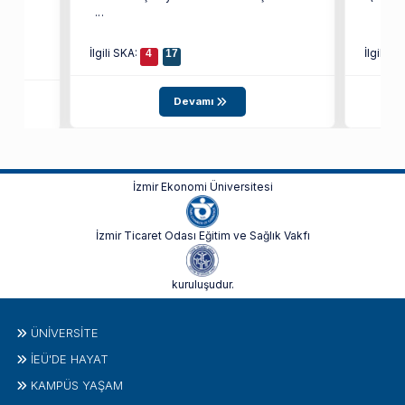
an
...
F)
İlgili SKA:
İlgili S
4
17
Devamı
İzmir Ekonomi Üniversitesi
İzmir Ticaret Odası Eğitim ve Sağlık Vakfı
kuruluşudur.
ÜNIVERSITE
İEÜ'DE HAYAT
KAMPÜS YAŞAM