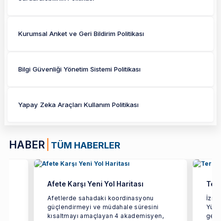
Kurumsal Anket ve Geri Bildirim Politikası
Bilgi Güvenliği Yönetim Sistemi Politikası
Yapay Zeka Araçları Kullanım Politikası
HABER
TÜM HABERLER
Afete Karşı Yeni Yol Haritası
Terc
ün
Afetlerde sahadaki koordinasyonu
İzmi
güçlendirmeyi ve müdahale süresini
Yüks
rçok
kısaltmayı amaçlayan 4 akademisyen,
geçir