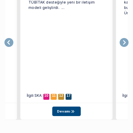
TÜBİTAK desteğiyle yeni bir iletişim
kaps
modeli geliştirdi. ...
bulu
Ünive
İlgili SKA:
İlgili
10
11
12
17
Devamı