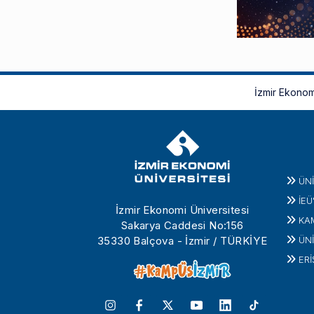
İzmir Ekonom
ÜN
İEÜ
İzmir Ekonomi Üniversitesi
KA
Sakarya Caddesi No:156
35330 Balçova - İzmir / TÜRKİYE
ÜNİ
ERİ