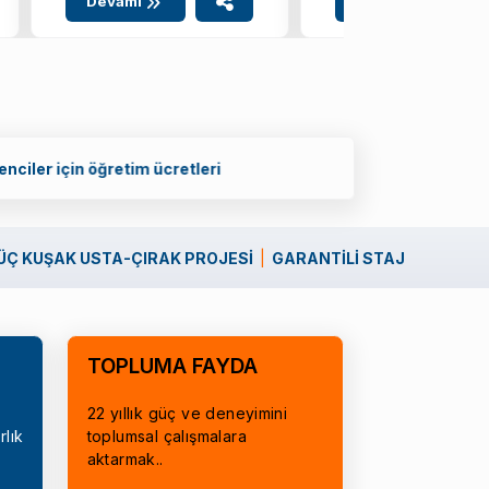
Devamı
Devamı
ÜÇ KUŞAK USTA-ÇIRAK PROJESİ
GARANTİLİ STAJ
TOPLUMA FAYDA
22 yıllık güç ve deneyimini
rlık
toplumsal çalışmalara
aktarmak..