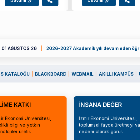
Devamı
Devamı
 yılı devam eden öğrenciler için öğretim ücretleri
S KATALOĞU
BLACKBOARD
WEBMAIL
AKILLI KAMPÜS
LİME KATKI
İNSANA DEĞER
ir Ekonomi Üniversitesi,
İzmir Ekonomi Üniversitesi,
elikli bilgi ve yetkin
toplumsal fayda üretmeyi va
nolojiler üretir.
nedeni olarak görür.