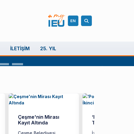
EN
İLETIŞIM
25. YIL
Sonraki slayt
Çeşme'nin Mirası
‘Port Ekonomi’ Ta
Kayıt Altında
Türkiye İkincisi
Çeşme Belediyesi
İzmir Ekonomi