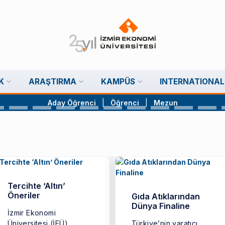
K
ARAŞTIRMA
KAMPÜS
INTERNATIONAL
Aday Öğrenci
|
Öğrenci
|
Mezun
Tercihte ‘Altın’
Öneriler
Gıda Atıklarından
Dünya Finaline
İzmir Ekonomi
Üniversitesi (İEÜ),
Türkiye’nin yaratıcı