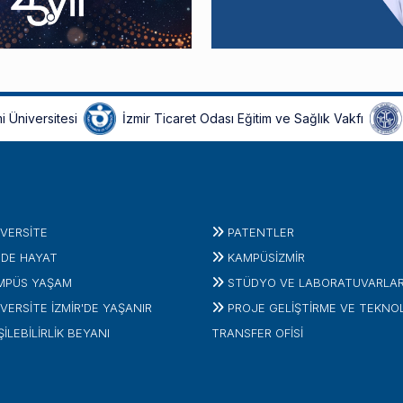
i Üniversitesi
İzmir Ticaret Odası Eğitim ve Sağlık Vakfı
IVERSITE
PATENTLER
'DE HAYAT
KAMPÜSİZMIR
MPÜS YAŞAM
STÜDYO VE LABORATUVARLA
VERSİTE İZMİR'DE YAŞANIR
PROJE GELIŞTIRME VE TEKNO
ŞİLEBİLİRLİK BEYANI
TRANSFER OFISI