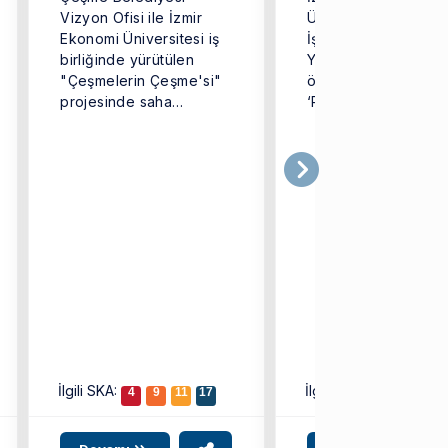
Vizyon Ofisi ile İzmir
Üniversitesi (İEÜ)
Ekonomi Üniversitesi iş
İşletme Fakültesi Loj
birliğinde yürütülen
Yönetimi Bölümü
"Çeşmelerin Çeşme'si"
öğrencilerinden olu
projesinde saha
‘Port Ekonomi’ takım
çalışmaları tamamlandı.
Türkiye genelinden
...
iddialı ekiplerin yer
aldığı ...
İlgili SKA:
İlgili SKA:
4
9
11
17
4
12
17