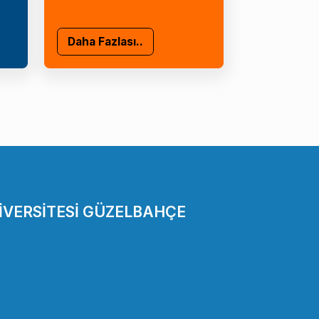
Daha Fazlası..
İVERSİTESİ GÜZELBAHÇE