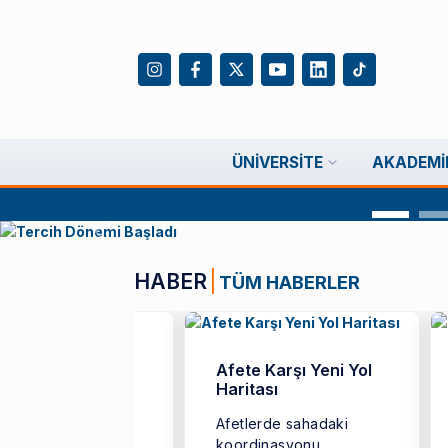
ÜNIVERSITE
AKADEMI
Önceki slayt
HABER
TÜM HABERLER
Afete Karşı Yeni Yol
Haritası
lomanın Yanına
tal Rozet
Afetlerde sahadaki
ncilerine eğitim
koordinasyonu