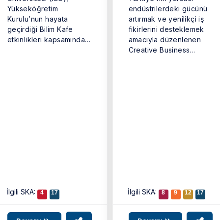
Yükseköğretim
endüstrilerdeki gücünü
Kurulu’nun hayata
artırmak ve yenilikçi iş
geçirdiği Bilim Kafe
fikirlerini desteklemek
etkinlikleri kapsamında
amacıyla düzenlenen
‘Geleceğin Meslekleri’
Creative Business
adlı buluşmaya imza
Cup’ın (Türkiye Yaratıcı
attı.İzmir Ekonomi
İş Kupası) kazananı ...
Üniversitesi ...
İlgili SKA:
İlgili SKA:
4
17
8
9
12
17