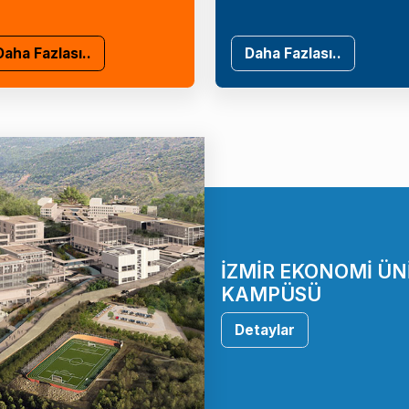
Daha Fazlası..
Daha Fazlası..
İZMİR EKONOMİ ÜN
KAMPÜSÜ
Detaylar