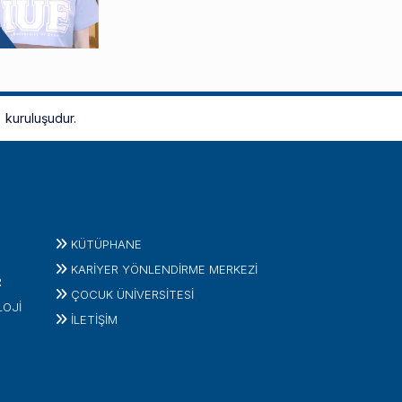
kuruluşudur.
KÜTÜPHANE
KARİYER YÖNLENDİRME MERKEZİ
R
ÇOCUK ÜNIVERSITESI
LOJI
İLETIŞIM