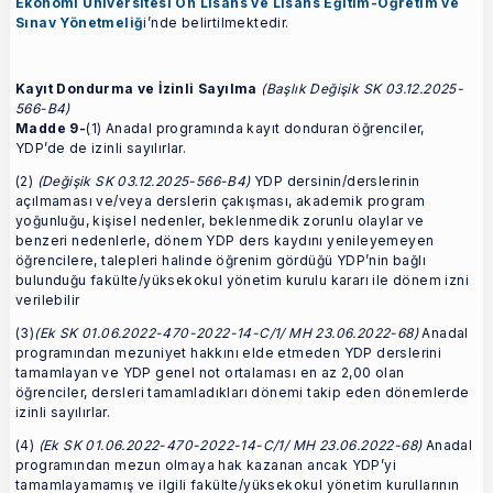
Ekonomi Üniversitesi Ön Lisans ve Lisans Eğitim-Öğretim ve
Sınav Yönetmeliğ
i’nde belirtilmektedir.
Kayıt Dondurma ve
İzinli Sayılma
(Başlık Değişik SK 03.12.2025-
566-B4)
Madde 9-
(1) Anadal programında kayıt donduran öğrenciler,
YDP’de de izinli sayılırlar.
(2)
(Değişik SK 03.12.2025-566-B4)
YDP dersinin/derslerinin
açılmaması ve/veya derslerin çakışması, akademik program
yoğunluğu, kişisel nedenler, beklenmedik zorunlu olaylar ve
benzeri nedenlerle, dönem YDP ders kaydını yenileyemeyen
öğrencilere, talepleri halinde öğrenim gördüğü YDP’nin bağlı
bulunduğu fakülte/yüksekokul yönetim kurulu kararı ile dönem izni
verilebilir
(3)
(Ek SK 01.06.2022-470-2022-14-C/1/ MH 23.06.2022-68)
Anadal
programından mezuniyet hakkını elde etmeden YDP derslerini
tamamlayan ve YDP genel not ortalaması en az 2,00 olan
öğrenciler, dersleri tamamladıkları dönemi takip eden dönemlerde
izinli sayılırlar.
(4)
(Ek SK 01.06.2022-470-2022-14-C/1/ MH 23.06.2022-68)
Anadal
programından mezun olmaya hak kazanan ancak YDP’yi
tamamlayamamış ve ilgili fakülte/yüksekokul yönetim kurullarının