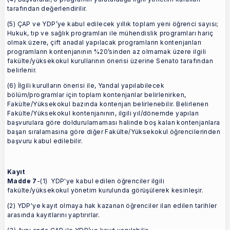
tarafından değerlendirilir.
(5) ÇAP ve YDP’ye kabul edilecek yıllık toplam yeni öğrenci sayısı;
Hukuk, tıp ve sağlık programları ile mühendislik programları hariç
olmak üzere, çift anadal yapılacak programların kontenjanları
programların kontenjanının %20’sinden az olmamak üzere ilgili
fakülte/yüksekokul kurullarının önerisi üzerine Senato tarafından
belirlenir.
(6) İlgili kurulların önerisi ile, Yandal yapılabilecek
bölüm/programlar için toplam kontenjanlar belirlenirken,
Fakülte/Yüksekokul bazında kontenjan belirlenebilir. Belirlenen
Fakülte/Yüksekokul kontenjanının, ilgili yıl/dönemde yapılan
başvurulara göre doldurulamaması halinde boş kalan kontenjanlara
başarı sıralamasına göre diğer Fakülte/Yüksekokul öğrencilerinden
başvuru kabul edilebilir.
Kayıt
Madde 7
-(1) YDP'ye kabul edilen öğrenciler ilgili
fakülte/yüksekokul yönetim kurulunda görüşülerek kesinleşir.
(2) YDP'ye kayıt olmaya hak kazanan öğrenciler ilan edilen tarihler
arasında kayıtlarını yaptırırlar.