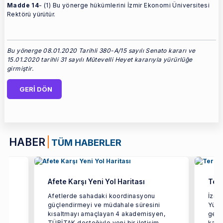
Madde 14
- (1) Bu yönerge hükümlerini İzmir Ekonomi Üniversitesi
Rektörü yürütür.
Bu yönerge 08.01.2020 Tarihli 380-A/15 sayılı Senato kararı ve
15.01.2020 tarihli 31 sayılı Mütevelli Heyet kararıyla yürürlüğe
girmiştir.
GERİ DÖN
HABER
TÜM HABERLER
Afete Karşı Yeni Yol Haritası
Terc
ün
Afetlerde sahadaki koordinasyonu
İzmi
güçlendirmeyi ve müdahale süresini
Yüks
rçok
kısaltmayı amaçlayan 4 akademisyen,
geçir
TÜBİTAK desteğiyle yeni bir iletişim
kaps