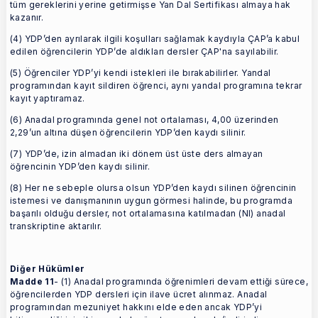
tüm gereklerini yerine getirmişse Yan Dal Sertifikası almaya hak
kazanır.
(4) YDP’den ayrılarak ilgili koşulları sağlamak kaydıyla ÇAP’a kabul
edilen öğrencilerin YDP’de aldıkları dersler ÇAP'na sayılabilir.
(5) Öğrenciler YDP’yi kendi istekleri ile bırakabilirler. Yandal
programından kayıt sildiren öğrenci, aynı yandal programına tekrar
kayıt yaptıramaz.
(6) Anadal programında genel not ortalaması, 4,00 üzerinden
2,29’un altına düşen öğrencilerin YDP’den kaydı silinir.
(7) YDP’de, izin almadan iki dönem üst üste ders almayan
öğrencinin YDP’den kaydı silinir.
(8) Her ne sebeple olursa olsun YDP’den kaydı silinen öğrencinin
istemesi ve danışmanının uygun görmesi halinde, bu programda
başarılı olduğu dersler, not ortalamasına katılmadan (NI) anadal
transkriptine aktarılır.
Diğer Hükümler
Madde 11
- (1) Anadal programında öğrenimleri devam ettiği sürece,
öğrencilerden YDP dersleri için ilave ücret alınmaz. Anadal
programından mezuniyet hakkını elde eden ancak YDP’yi