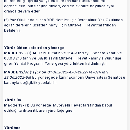
bitiremediği için iki yarıyıl ek süre tanınan burslu/indirimli
öğrencilerin, bursları/indirimleri, verilen ek süre boyunca aynı
oranda devam eder.
(2) Yaz Okulunda alınan YDP dersleri için ücret alınır. Yaz Okulunda
açılan derslerin ücretleri her yıl için Mütevelli Heyet tarafından
belirlenir.
Yürürlükten kaldırılan yönerge
MADDE 12
– (1) 14.07.2010 tarih ve 154-A12 sayılı Senato kararı ve
03.08.210 tarih ve 68/10 sayılı Mütevelli Heyet kararıyla yürürlüğe
giren Yandal Programı Yönergesi yürürlükten kaldırılmıştır.
MADDE 12/A
: (1)
(Ek SK 01.06.2022-470-2022-14-C/1/ MH
23.06.2022-68
) Bu yönergede İzmir Ekonomi Üniversitesi Senatosu
kararıyla değişiklik yapılabilir.
Yürürlük
Madde 13
- (1) Bu yönerge, Mütevelli Heyet tarafından kabul
edildiği tarihten itibaren yürürlüğe girer.
Yürütme