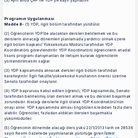
(3) Aynı anda ÇAP ile YDP’ye kayıt yapılabilir.
Programın Uygulanması
Madde 8
- (1) YDP, ilgili bölüm tarafından yürütülür.
(2) Öğrencilerin YDP’de alacakları dersleri belirlemek ve bu
derslerin alınacağı dönemleri planlamada yardımcı olmak üzere
ilgili bölüm başkanı/ Yüksekokulu Müdürü tarafından YDP
Koordinatörü görevlendirilir. YDP Koordinatörü öğrencilerin anadal
lisans programı danışmanları ile iletişim kurarak öğrencilerin
yönlendirilmesini sağlar.
(3) YDP kapsamında alınacak dersler ilgili bölüm tarafından
kararlaştırılır. İlgili fakülte/yüksekokul kurullarının önerisi üzerine
Senato tarafından onaylanır.
(4) YDP başvurusu kabul edilen öğrenci, YDP kapsamında, Senato
tarafından belirlenmiş olan dersleri almak ve bu dersleri başarmak
zorundadır. Alacağı derslerle ilgili olarak YDP Koordinatörü'nün
onayı alınır. YDP kapsamında alması öngörülen krediden fazla ders
alabilir. Öğrenciler, fazladan aldıkları dersleri başarmakla
yükümlüdürler.
(5) Öğrencinin dönemde alacağı ders yükü 22/1/2013 tarih ve 28536
sayılı Resmi Gazetede yayımlanarak yürürlüğe giren
İzmir