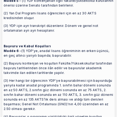
Madde 5
– (1) YDP kontenjanları ilgili fakülte/yüksekokul kurullarının
önerisi üzerine Senato tarafından belirlenir.
(2) Yan Dal Programı lisans öğrencileri için en az 30 AKTS
kredisinden oluşur.
(3) YDP için ayrı transkript düzenlenir. Dönem ve genel not
ortalamaları ayrı ayrı hesaplanır.
Başvuru ve Kabul Koşulları
Madde 6
–(1) YDP'ye, anadal lisans öğreniminin en erken üçüncü,
en geç altıncı yarıyılı başında; başvurabilir.
(2) Başvuru kontenjan ve koşulları Fakülte/Yüksekokullar tarafından
başvuru tarihlerinden önce ilân edilir ve başvurular akademik
takvimde ilan edilen tarihlerde yapılır.
(3) Her hangi bir öğrencinin YDP'ye başvurabilmesi için başvurduğu
yarıyıla kadar anadal programında 1. sınıfın bahar dönemi sonunda
en az 50 AKTS, 2.sınıfın güz dönemi sonunda en az 75 AKTS, 2.
sınıfın bahar dönemi sonunda en az 110 AKTS, 3. sınıfın güz dönemi
sonunda en az 135 AKTS’lik ders alması ve aldığı tüm dersleri
başarması; Genel Not Ortalaması (GNO)'nın 4,00 üzerinden en az
2.50 olması gerekir.
(4) Başvurular, o programın yürütüldüğü ilgili yönetim kurulları