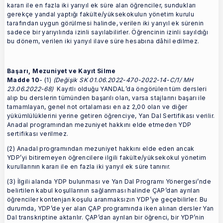
kararı ile en fazla iki yarıyıl ek süre alan öğrenciler, sundukları
gerekçe yandal yaptığı fakülte/yüksekokulun yönetim kurulu
tarafından uygun görülmesi halinde, verilen iki yarıyıl ek sürenin
sadece bir yarıyılında izinli sayılabilirler. Öğrencinin izinli sayıldığı
bu dönem, verilen iki yarıyıl ilave süre hesabına dâhil edilmez.
Başarı, Mezuniyet ve Kayıt Silme
Madde 10
- (1)
(Değişik SK 01.06.2022-470-2022-14-C/1/ MH
23.06.2022-68)
Kayıtlı olduğu YANDAL’da öngörülen tüm dersleri
alıp bu derslerin tümünden başarılı olan, varsa stajlarını başarı ile
tamamlayan, genel not ortalaması en az 2,00 olan ve diğer
yükümlülüklerini yerine getiren öğrenciye, Yan Dal Sertifikası verilir.
Anadal programından mezuniyet hakkını elde etmeden YDP
sertifikası verilmez.
(2) Anadal programından mezuniyet hakkını elde eden ancak
YDP’yi bitiremeyen öğrencilere ilgili fakülte/yüksekokul yönetim
kurullarının kararı ile en fazla iki yarıyıl ek süre tanınır.
(3) İlgili alanda YDP bulunması ve Yan Dal Programı Yönergesi’nde
belirtilen kabul koşullarının sağlanması halinde ÇAP’dan ayrılan
öğrenciler kontenjan koşulu aranmaksızın YDP’ye geçebilirler. Bu
durumda, YDP’de yer alan ÇAP programında iken alınan dersler Yan
Dal transkriptine aktarılır. ÇAP’dan ayrılan bir öğrenci, bir YDP’nin