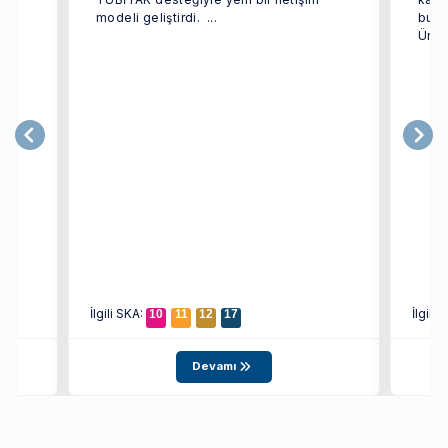
modeli geliştirdi. ...
bulu
Ünive
İlgili SKA:
İlgili
10
11
12
17
Devamı