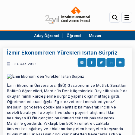
Aday Öğrenci
|
Öğrenci
|
Mezun
İzmir Ekonomi’den Yürekleri Isıtan Sürpriz
09 OCAK 2025
İzmir Ekonomi Üniversitesi (İEÜ) Gastronomi ve Mutfak Sanatları
Bölümü öğrencileri, Mardin’in Derik ilçesindeki Bayır İlkokulu’nda
okuyan minik kardeşlerine sürpriz yapmak için mutfağa girdi.
Öğretmenleri aracılığıyla ‘Ege lezzetlerini merak ediyoruz’
mesajını gönderen çocuklara kayıtsız kalmayarak incirli ve
cevizli kurabiye ile zeytinli ve tulum peynirli atıştırmalıklar
hazırlayan İEÜ’lü gençler, bu ürünleri tek tek paketleyerek
Mardin’e gönderdi. Yaklaşık bin 500 kilometre uzaktaki
üniversiteli ağabey ve ablalarından gelen hediyeler karşısında
büyük mutluluk yaşayan çocuklar, paketleri heyecanla açtı ve