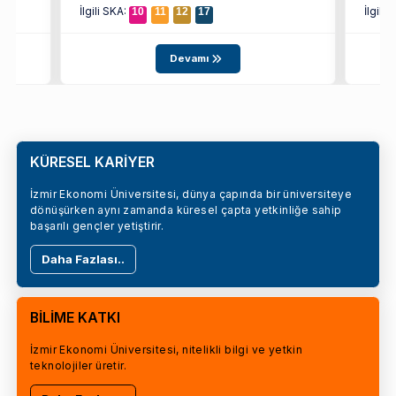
İlgili SKA:
İlgili
10
11
12
17
Devamı
KÜRESEL KARİYER
İzmir Ekonomi Üniversitesi, dünya çapında bir üniversiteye
dönüşürken aynı zamanda küresel çapta yetkinliğe sahip
başarılı gençler yetiştirir.
Daha Fazlası..
BİLİME KATKI
İzmir Ekonomi Üniversitesi, nitelikli bilgi ve yetkin
teknolojiler üretir.