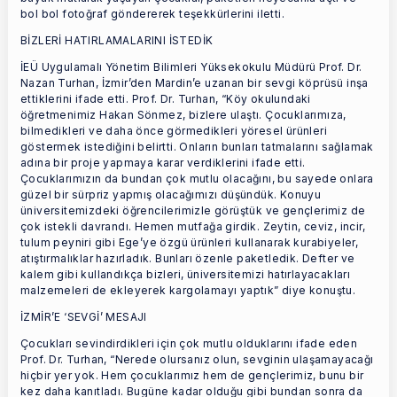
bol bol fotoğraf göndererek teşekkürlerini iletti.
BİZLERİ HATIRLAMALARINI İSTEDİK
İEÜ Uygulamalı Yönetim Bilimleri Yüksekokulu Müdürü Prof. Dr.
Nazan Turhan, İzmir’den Mardin’e uzanan bir sevgi köprüsü inşa
ettiklerini ifade etti. Prof. Dr. Turhan, “Köy okulundaki
öğretmenimiz Hakan Sönmez, bizlere ulaştı. Çocuklarımıza,
bilmedikleri ve daha önce görmedikleri yöresel ürünleri
göstermek istediğini belirtti. Onların bunları tatmalarını sağlamak
adına bir proje yapmaya karar verdiklerini ifade etti.
Çocuklarımızın da bundan çok mutlu olacağını, bu sayede onlara
güzel bir sürpriz yapmış olacağımızı düşündük. Konuyu
üniversitemizdeki öğrencilerimizle görüştük ve gençlerimiz de
çok istekli davrandı. Hemen mutfağa girdik. Zeytin, ceviz, incir,
tulum peyniri gibi Ege’ye özgü ürünleri kullanarak kurabiyeler,
atıştırmalıklar hazırladık. Bunları özenle paketledik. Defter ve
kalem gibi kullandıkça bizleri, üniversitemizi hatırlayacakları
malzemeleri de ekleyerek kargolamayı yaptık” diye konuştu.
İZMİR’E ‘SEVGİ’ MESAJI
Çocukları sevindirdikleri için çok mutlu olduklarını ifade eden
Prof. Dr. Turhan, “Nerede olursanız olun, sevginin ulaşamayacağı
hiçbir yer yok. Hem çocuklarımız hem de gençlerimiz, bunu bir
kez daha kanıtladı. Bugüne kadar olduğu gibi bundan sonra da