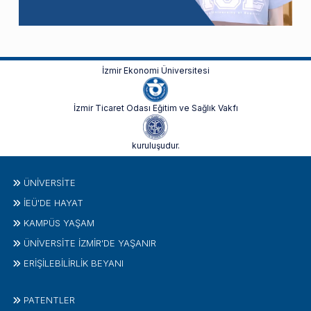
İzmir Ekonomi Üniversitesi
İzmir Ticaret Odası Eğitim ve Sağlık Vakfı
kuruluşudur.
ÜNIVERSITE
İEÜ'DE HAYAT
KAMPÜS YAŞAM
ÜNİVERSİTE İZMİR'DE YAŞANIR
ERİŞİLEBİLİRLİK BEYANI
PATENTLER