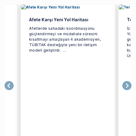
Afete Karşı Yeni Yol Haritası
Terc
ün
Afetlerde sahadaki koordinasyonu
İzmi
güçlendirmeyi ve müdahale süresini
Yüks
rçok
kısaltmayı amaçlayan 4 akademisyen,
geçir
TÜBİTAK desteğiyle yeni bir iletişim
kaps
modeli geliştirdi. ...
bulu
Ünive