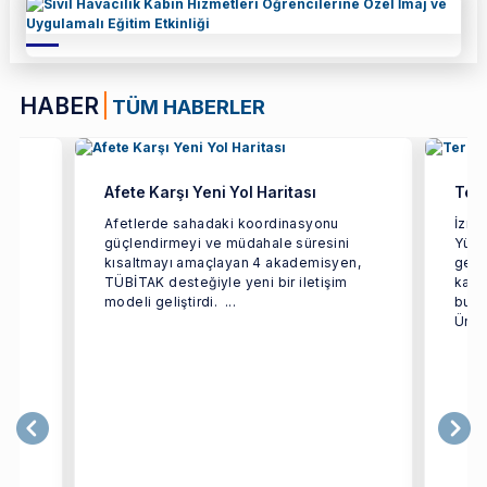
HABER
TÜM HABERLER
Afete Karşı Yeni Yol Haritası
Terc
ün
Afetlerde sahadaki koordinasyonu
İzmi
güçlendirmeyi ve müdahale süresini
Yüks
rçok
kısaltmayı amaçlayan 4 akademisyen,
geçir
TÜBİTAK desteğiyle yeni bir iletişim
kaps
modeli geliştirdi. ...
bulu
Ünive