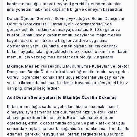
kabin memurluğunun profesyonel gerekliliklerinden biri olan
imaj yönetimi hakkında kapsamlı bilgi ve deneyim kazandılar.
Dersin Öğretim Görevlisi Sevinç Aykutluğ ve Bölüm Danışmanı
Öğretim Görevlisi Halil Emrah Aydın koordinatörlüğünde
gerçekleştirilen etkinlikte, makyaj sanatçısı Elif Sezginer ve
kuaför Canan Ensoy, kabin memuru adaylarına imajın meslek
hayatındaki önemi üzerine bilgiler verdi ve uygulamalı
gösterimler yaptı. Etkinlikte, erkek öğrenciler için de tırnak
bakımı uygulamaları gerçekleştirilerek, kişisel bakımın her kabin
memuru için vazgeçilmez bir standart olduğu vurgulandı.
Etkinliğe, Meslek Yüksekokulu Müdürü Emre Küheylan ve Rektör
Danışmanı Burçin Önder de katılarak öğrencilerle bir araya geldi.
Görevli öğrenciler, konuklarına uçuş ekipmanlarıyla çay, kahve
ve tatlı ikramında bulunarak etkinlik boyunca profesyonel bir ev
sahipliği örneği sergilediler.
Acil Durum Senaryoları ile Etkinliğe Özel Bir Dokunuş
Kabin memurluğu, sadece yolculara hizmet sunmakla sınırlı
olmayan, aynı zamanda acil durumlarda hızlı ve etkili karar
almayı gerektiren bir meslektir. Bu bilinçle hareket eden
öğrenciler, etkinlik kapsamında doğum ve panik atak gibi uçuş
sırasında karşılaşılabilecek olağanüstü durumlara nasıl müdahale
edilmesi gerektiğini uygulamalı olarak sergilediler. Bu sürpriz