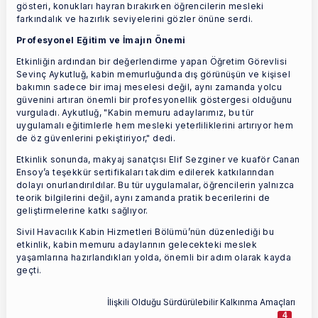
gösteri, konukları hayran bırakırken öğrencilerin mesleki
farkındalık ve hazırlık seviyelerini gözler önüne serdi.
Profesyonel Eğitim ve İmajın Önemi
Etkinliğin ardından bir değerlendirme yapan Öğretim Görevlisi
Sevinç Aykutluğ, kabin memurluğunda dış görünüşün ve kişisel
bakımın sadece bir imaj meselesi değil, aynı zamanda yolcu
güvenini artıran önemli bir profesyonellik göstergesi olduğunu
vurguladı. Aykutluğ, "Kabin memuru adaylarımız, bu tür
uygulamalı eğitimlerle hem mesleki yeterliliklerini artırıyor hem
de öz güvenlerini pekiştiriyor," dedi.
Etkinlik sonunda, makyaj sanatçısı Elif Sezginer ve kuaför Canan
Ensoy’a teşekkür sertifikaları takdim edilerek katkılarından
dolayı onurlandırıldılar. Bu tür uygulamalar, öğrencilerin yalnızca
teorik bilgilerini değil, aynı zamanda pratik becerilerini de
geliştirmelerine katkı sağlıyor.
Sivil Havacılık Kabin Hizmetleri Bölümü’nün düzenlediği bu
etkinlik, kabin memuru adaylarının gelecekteki meslek
yaşamlarına hazırlandıkları yolda, önemli bir adım olarak kayda
geçti.
İlişkili Olduğu Sürdürülebilir Kalkınma Amaçları
4