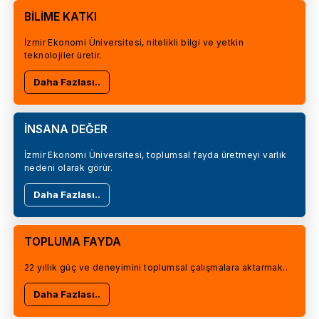
BİLİME KATKI
İzmir Ekonomi Üniversitesi, nitelikli bilgi ve yetkin
teknolojiler üretir.
Daha Fazlası..
İNSANA DEĞER
İzmir Ekonomi Üniversitesi, toplumsal fayda üretmeyi varlık
nedeni olarak görür.
Daha Fazlası..
TOPLUMA FAYDA
22 yıllık güç ve deneyimini toplumsal çalışmalara aktarmak..
Daha Fazlası..