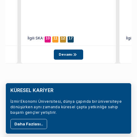
İlgili SKA:
İlgili
10
11
12
17
Devamı
KÜRESEL KARİYER
İzmir Ekonomi Üniversitesi, dünya çapında bir üniversiteye
dönüşürken aynı zamanda küresel çapta yetkinliğe sahip
başarılı gençler yetiştirir.
Daha Fazlası..