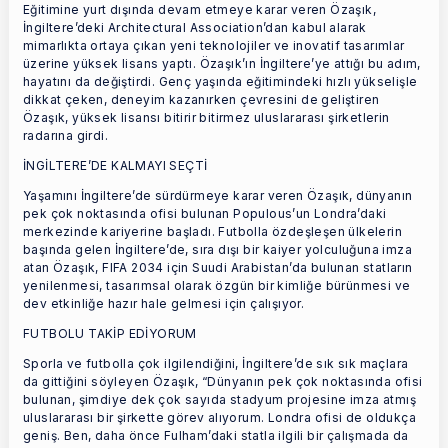
Eğitimine yurt dışında devam etmeye karar veren Özaşık,
İngiltere’deki Architectural Association’dan kabul alarak
mimarlıkta ortaya çıkan yeni teknolojiler ve inovatif tasarımlar
üzerine yüksek lisans yaptı. Özaşık’ın İngiltere’ye attığı bu adım,
hayatını da değiştirdi. Genç yaşında eğitimindeki hızlı yükselişle
dikkat çeken, deneyim kazanırken çevresini de geliştiren
Özaşık, yüksek lisansı bitirir bitirmez uluslararası şirketlerin
radarına girdi.
İNGİLTERE’DE KALMAYI SEÇTİ
Yaşamını İngiltere’de sürdürmeye karar veren Özaşık, dünyanın
pek çok noktasında ofisi bulunan Populous’un Londra’daki
merkezinde kariyerine başladı. Futbolla özdeşleşen ülkelerin
başında gelen İngiltere’de, sıra dışı bir kaiyer yolculuğuna imza
atan Özaşık, FIFA 2034 için Suudi Arabistan’da bulunan statların
yenilenmesi, tasarımsal olarak özgün bir kimliğe bürünmesi ve
dev etkinliğe hazır hale gelmesi için çalışıyor.
FUTBOLU TAKİP EDİYORUM
Sporla ve futbolla çok ilgilendiğini, İngiltere’de sık sık maçlara
da gittiğini söyleyen Özaşık, “Dünyanın pek çok noktasında ofisi
bulunan, şimdiye dek çok sayıda stadyum projesine imza atmış
uluslararası bir şirkette görev alıyorum. Londra ofisi de oldukça
geniş. Ben, daha önce Fulham’daki statla ilgili bir çalışmada da