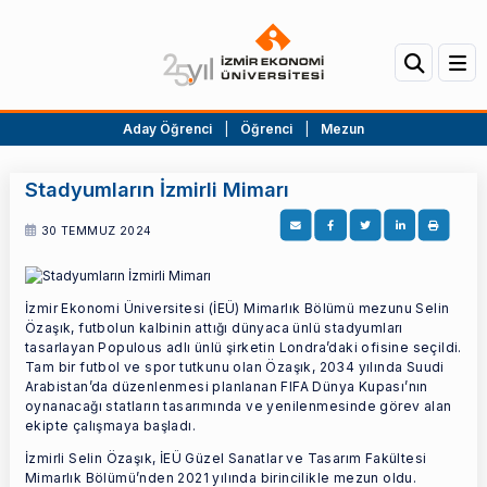
Aday Öğrenci
|
Öğrenci
|
Mezun
Stadyumların İzmirli Mimarı
30 TEMMUZ 2024
İzmir Ekonomi Üniversitesi (İEÜ) Mimarlık Bölümü mezunu Selin
Özaşık, futbolun kalbinin attığı dünyaca ünlü stadyumları
tasarlayan Populous adlı ünlü şirketin Londra’daki ofisine seçildi.
Tam bir futbol ve spor tutkunu olan Özaşık, 2034 yılında Suudi
Arabistan’da düzenlenmesi planlanan FIFA Dünya Kupası’nın
oynanacağı statların tasarımında ve yenilenmesinde görev alan
ekipte çalışmaya başladı.
İzmirli Selin Özaşık, İEÜ Güzel Sanatlar ve Tasarım Fakültesi
Mimarlık Bölümü’nden 2021 yılında birincilikle mezun oldu.