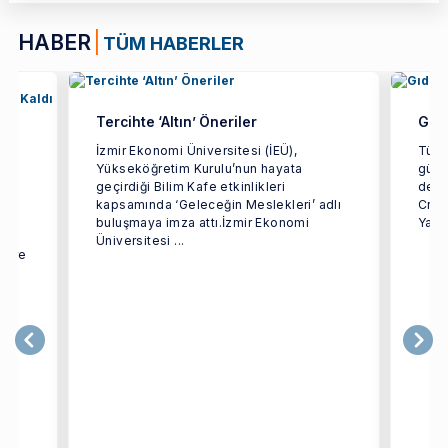
HABER
TÜM HABERLER
Tercihte ‘Altın’ Öneriler
Gıda
k
İzmir Ekonomi Üniversitesi (İEÜ),
Türki
Yükseköğretim Kurulu’nun hayata
gücün
geçirdiği Bilim Kafe etkinlikleri
dest
kapsamında ‘Geleceğin Meslekleri’ adlı
Crea
lık
buluşmaya imza attı.İzmir Ekonomi
Yarat
Üniversitesi ...
cture