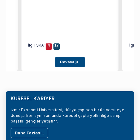
İlgili SKA:
İlgili
4
17
Devamı
KÜRESEL KARİYER
İzmir Ekonomi Üniversitesi, dünya çapında bir üniversiteye
dönüşürken aynı zamanda küresel çapta yetkinliğe sahip
başarılı gençler yetiştirir.
Daha Fazlası..