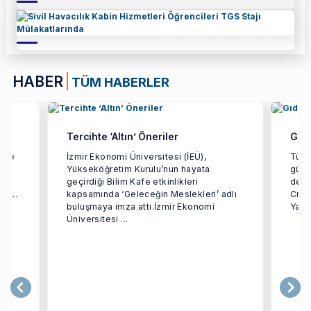
HABER
TÜM HABERLER
Tercihte ‘Altın’ Öneriler
Gıda
etme
İzmir Ekonomi Üniversitesi (İEÜ),
Türki
Yükseköğretim Kurulu’nun hayata
gücün
dan
geçirdiği Bilim Kafe etkinlikleri
dest
i ...
kapsamında ‘Geleceğin Meslekleri’ adlı
Crea
buluşmaya imza attı.İzmir Ekonomi
Yarat
Üniversitesi ...