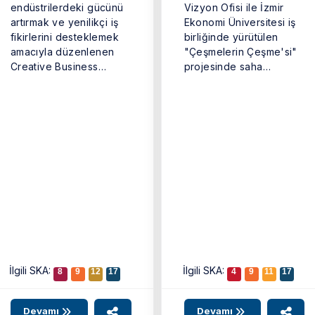
endüstrilerdeki gücünü
Vizyon Ofisi ile İzmir
artırmak ve yenilikçi iş
Ekonomi Üniversitesi iş
fikirlerini desteklemek
birliğinde yürütülen
amacıyla düzenlenen
"Çeşmelerin Çeşme'si"
Creative Business
projesinde saha
Cup’ın (Türkiye Yaratıcı
çalışmaları tamamlandı.
İş Kupası) kazananı ...
...
İlgili SKA:
İlgili SKA:
8
9
12
17
4
9
11
17
Devamı
Devamı