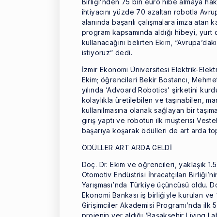
Birliği’nden 75 bin euro hibe almaya ha
ihtiyacını yüzde 70 azaltan robotla Avru
alanında başarılı çalışmalara imza atan k
program kapsamında aldığı hibeyi, yurt d
kullanacağını belirten Ekim, “Avrupa’dak
istiyoruz” dedi.
İzmir Ekonomi Üniversitesi Elektrik-Ele
Ekim; öğrencileri Bekir Bostancı, Mehm
yılında ‘Advoard Robotics’ şirketini kurd
kolaylıkla üretilebilen ve taşınabilen, 
kullanılmasına olanak sağlayan bir taşıma 
giriş yaptı ve robotun ilk müşterisi Veste
başarıya koşarak ödülleri de art arda top
ÖDÜLLER ART ARDA GELDİ
Doç. Dr. Ekim ve öğrencileri, yaklaşık 1.5
Otomotiv Endüstrisi İhracatçıları Birliği
Yarışması’nda Türkiye üçüncüsü oldu. Doç
Ekonomi Bankası iş birliğiyle kurulan ve
Girişimciler Akademisi Programı’nda ilk 
projenin yer aldığı ‘Başakşehir Living L