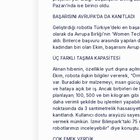
Pazarı’nda ise birinci oldu.
BAŞARISINI AVRUPA’DA DA KANITLADI
Geliştirdiği robotla Türkiye’deki en başar
olarak da Avrupa Birliği’nin ‘Women Tec
aldı. Binlerce başvuru arasında yapılan
kadından biri olan Ekim, başarısını Avrup
ÜÇ FARKLI TAŞIMA KAPASİTESİ
Alınan hibenin, özellikle yurt dışına açı
Ekim, robota ilişkin bilgiler vererek, “Ö
var. Buradaki bir malzemeyi, insan gücüy
ve hataya açık bir iş. Ancak birbirleri il
planlayan; 100, 500 ve bin kilogram gibi
daha verimli şekilde bu işlemleri yapab
noktasında da 3 santimetrelik hassasiye
kanıtlandı. Kullanıcı dostu arayüzü sayes
vermek mümkün. İzmir Bilimpark’taki 75 
robotlarımızı inceleyebilir” diye konuştu.
ÇOK EMEK VERDİK