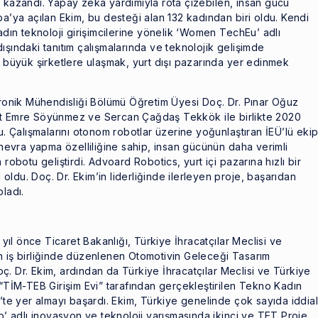
k kazandı. Yapay zeka yardımıyla rota çizebilen, insan gücü
pa’ya açılan Ekim, bu desteği alan 132 kadından biri oldu. Kendi
adın teknoloji girişimcilerine yönelik ‘Women TechEu’ adlı
ışındaki tanıtım çalışmalarında ve teknolojik gelişimde
i büyük şirketlere ulaşmak, yurt dışı pazarında yer edinmek
ktronik Mühendisliği Bölümü Öğretim Üyesi Doç. Dr. Pınar Oğuz
et Emre Söyünmez ve Sercan Çağdaş Tekkök ile birlikte 2020
u. Çalışmalarını otonom robotlar üzerine yoğunlaştıran İEÜ’lü ekip
manevra yapma özelliliğine sahip, insan gücünün daha verimli
robotu geliştirdi. Advoard Robotics, yurt içi pazarına hızlı bir
l oldu. Doç. Dr. Ekim’in liderliğinde ilerleyen proje, başarıdan
ladı.
 yıl önce Ticaret Bakanlığı, Türkiye İhracatçılar Meclisi ve
’nin iş birliğinde düzenlenen Otomotivin Geleceği Tasarım
. Dr. Ekim, ardından da Türkiye İhracatçılar Meclisi ve Türkiye
 “TİM-TEB Girişim Evi” tarafından gerçekleştirilen Tekno Kadın
5’te yer almayı başardı. Ekim, Türkiye genelinde çok sayıda iddial
ab’ adlı inovasyon ve teknoloji yarışmasında ikinci ve TET Proje