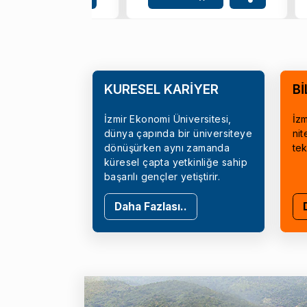
KÜRESEL KARİYER
Bİ
İzmir Ekonomi Üniversitesi,
İzm
dünya çapında bir üniversiteye
nit
dönüşürken aynı zamanda
tek
küresel çapta yetkinliğe sahip
başarılı gençler yetiştirir.
Daha Fazlası..