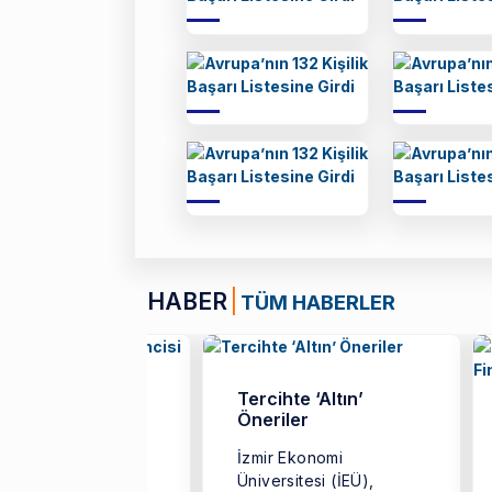
HABER
TÜM HABERLER
 5 Yılın Tek Türk
Tercihte ‘Altın’
encisi
Öneriler
r Ekonomi
İzmir Ekonomi
ersitesi (İEÜ)
Üniversitesi (İEÜ),