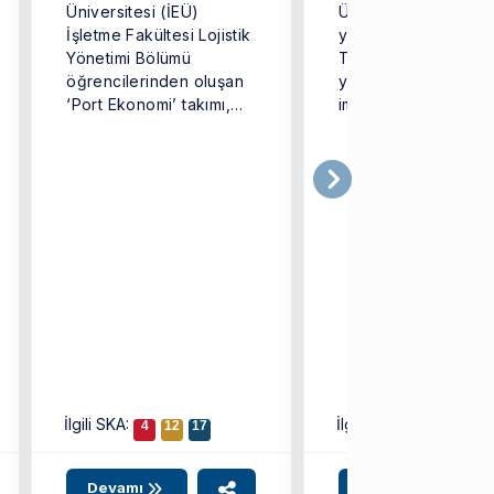
Üniversitesi (İEÜ)
Üniversitesi (İEÜ),
İşletme Fakültesi Lojistik
yükseköğretimde
Yönetimi Bölümü
Türkiye’ye örnek o
öğrencilerinden oluşan
yeni bir dijital mode
‘Port Ekonomi’ takımı,
imza atarak ‘EKOMO
Türkiye genelinden
iddialı ekiplerin yer
aldığı ...
İlgili SKA:
İlgili SKA:
4
12
17
8
9
10
Devamı
Devamı