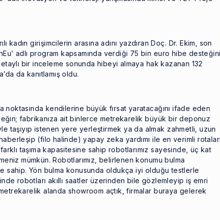
ılı kadın girişimcilerin arasına adını yazdıran Doç. Dr. Ekim, son
hEu’ adlı program kapsamında verdiği 75 bin euro hibe desteğin
 detaylı bir inceleme sonunda hibeyi almaya hak kazanan 132
a’da da kanıtlamış oldu.
lma noktasında kendilerine büyük fırsat yaratacağını ifade eden
rneğin; fabrikanıza ait binlerce metrekarelik büyük bir deponuz
le taşıyıp istenen yere yerleştirmek ya da almak zahmetli, uzun
e haberleşip (filo halinde) yapay zeka yardımı ile en verimli rotalar
 farklı taşıma kapasitesine sahip robotlarımız sayesinde, üç kat
ilmeniz mümkün. Robotlarımız, belirlenen konumu bulma
te sahip. Yön bulma konusunda oldukça iyi olduğu testlerle
inde robotları akıllı saatler üzerinden bile gözlemleyip iş emri
metrekarelik alanda showroom açtık, firmalar buraya gelerek