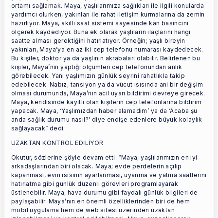
ortamı sağlamak. Maya, yaşlılarımıza sağlıkları ile ilgili konularda
yardımcı olurken, yakınları ile rahat iletişim kurmalarına da zemin
hazırlıyor. Maya, akıllı saat sistemi sayesinde kan basıncını
ölçerek kaydediyor. Buna ek olarak yaşlıların ilaçlarını hangi
saatte alması gerektiğini hatırlatıyor. Örneğin; yaşlı bireyin
yakınları, Maya’ya en az iki cep telefonu numarası kaydedecek.
Bu kişiler, doktor ya da yaşlının akrabaları olabilir. Belirlenen bu
kişiler, Maya’nın yaptığı ölçümleri cep telefonundan anlık
görebilecek. Yani yaşlımızın günlük seyrini rahatlıkla takip
edebilecek. Nabız, tansiyon ya da vücut ısısında ani bir değişim
olması durumunda, Maya’nın acil uyarı bildirimi devreye girecek.
Maya, kendisinde kayıtlı olan kişilerin cep telefonlarına bildirim
yapacak. Maya, ‘Yaşlımızdan haber alamadım’ ya da ‘Acaba şu
anda sağlık durumu nasıl?’ diye endişe edenlere büyük kolaylık
sağlayacak” dedi.
UZAKTAN KONTROL EDİLİYOR
Okutur, sözlerine şöyle devam etti: “Maya, yaşlılarımızın en iyi
arkadaşlarından biri olacak. Maya; evde perdelerin açılıp
kapanması, evin ısısının ayarlanması, uyanma ve yatma saatlerini
hatırlatma gibi günlük düzenli görevleri programlayarak
üstlenebilir. Maya, hava durumu gibi faydalı günlük bilgileri de
paylaşabilir. Maya’nın en önemli özelliklerinden biri de hem
mobil uygulama hem de web sitesi üzerinden uzaktan