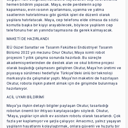
hemen bildirim yapacak. Maya, evde perdelerin açılıp
kapanması, evin ısısının ayarlanması, uyanma ve yatma
saatlerinin hatırlatılması gibi günlük işleri de düzenli olarak
yaşlılara hatırlatacak. Maya, cep telefonu elde olmasa da sözlü
komutla başka bir kişiyi arayabilecek, böylece yaşlıların cep
telefonunu her an yanında taşımasına da gerek kalmayacak.
MAKETİ DE HAZIRLANDI
İEÜ Güzel Sanatlar ve Tasarım Fakültesi Endüstriyel Tasarım
Bölümü 2022 yılı mezunu Onur Okutur, Maya isimli robot
projesini 1 yıllık çalışma sonunda hazırladı. Bu süreçte
akademisyenlerinden de destek alan ve okul bitirme projesi
olarak başladığı çalışmasını geliştiren Okutur, Maya’nın üretimi ve
piyasaya sürülmesi hedefiyle Türkiye’deki ünlü bir teknoloji
markasıyla da çalışmalar yaptı. Maya’nın maketini de hazırlayan
Okutur, robota ilişkin patent almak için de girişimde bulunmaya
hazırlanıyor.
ACİL UYARI BİLDİRİMİ
Maya’ya ilişkin detaylı bilgiler paylaşan Okutur, tasarladığı
robotun önemli bir ihtiyacı karşılayacağını söyledi. Okutur,
“Maya, yaşlılar için akıllı ev asistanı robotu olarak tasarlandı. Çok
fazla yer kaplamıyor ve şarjla çalışıyor. Amacımız, yalnız yaşayan
yaşlıların hayatlarını kolaylaştırmak, onlara güvenli ve huzurlu bir