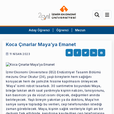
Aday Öğrenci
|
Öğrenci
|
Mezun
Koca Çınarlar Maya’ya Emanet
11 NİSAN 2023
İzmir Ekonomi Üniversitesi (İEÜ) Endüstriyel Tasarım Bölümü
mezunu Onur Okutur (24), yaşlı bireylerin hem sağlığını
koruyacak hem de yalnızlık hissine kapılmasını önleyecek
‘Maya’ isimli robot tasarladı. 30 santimetre boyundaki Maya,
bileğe takılan akıllı saat yardımıyla kişinin nabzını, tansiyonunu,
kan basıncını ya da vücut ısısını ölçecek, değişimleri anında
belirleyecek. Yaşlı bireyin yakınları ya da doktoru, Maya'nın
saniye saniye topladığı bu verileri, cep telefonundan istediği
zaman görebilecek. Maya, kişinin sağlık verileriyle ilgili ani bir
değişim fark ettiğinde, kendisine kaydedilen cep telefonlarına