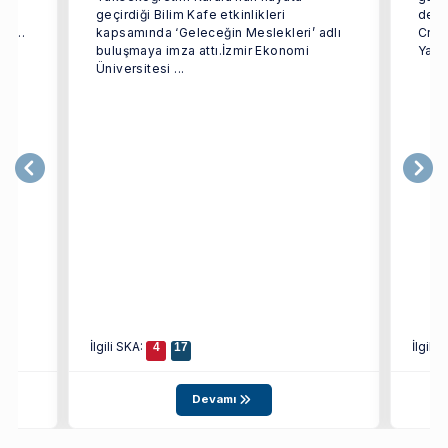
dan
geçirdiği Bilim Kafe etkinlikleri
dest
i ...
kapsamında ‘Geleceğin Meslekleri’ adlı
Crea
buluşmaya imza attı.İzmir Ekonomi
Yarat
Üniversitesi ...
İlgili SKA:
İlgili
4
17
Devamı