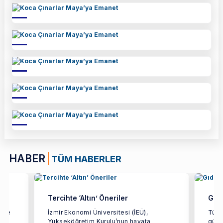
HABER
TÜM HABERLER
Tercihte ‘Altın’ Öneriler
Gıda
etme
İzmir Ekonomi Üniversitesi (İEÜ),
Türki
Yükseköğretim Kurulu’nun hayata
gücün