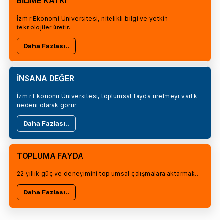
BİLİME KATKI
İzmir Ekonomi Üniversitesi, nitelikli bilgi ve yetkin
teknolojiler üretir.
Daha Fazlası..
İNSANA DEĞER
İzmir Ekonomi Üniversitesi, toplumsal fayda üretmeyi varlık
nedeni olarak görür.
Daha Fazlası..
TOPLUMA FAYDA
22 yıllık güç ve deneyimini toplumsal çalışmalara aktarmak..
Daha Fazlası..