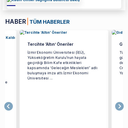
HABER
TÜM HABERLER
Tercihte ‘Altın’ Öneriler
Gıda
k
İzmir Ekonomi Üniversitesi (İEÜ),
Türki
Yükseköğretim Kurulu’nun hayata
gücün
geçirdiği Bilim Kafe etkinlikleri
dest
kapsamında ‘Geleceğin Meslekleri’ adlı
Crea
lık
buluşmaya imza attı.İzmir Ekonomi
Yarat
Üniversitesi ...
cture