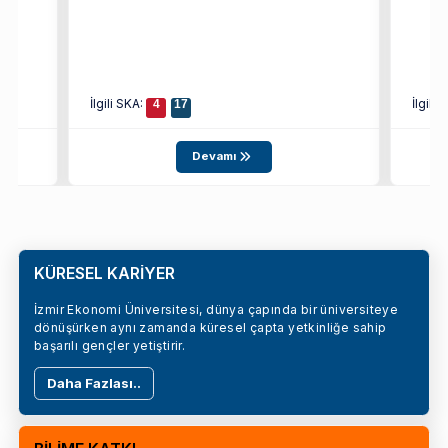
İlgili SKA:
İlgili
4
17
Devamı
KÜRESEL KARİYER
İzmir Ekonomi Üniversitesi, dünya çapında bir üniversiteye
dönüşürken aynı zamanda küresel çapta yetkinliğe sahip
başarılı gençler yetiştirir.
Daha Fazlası..