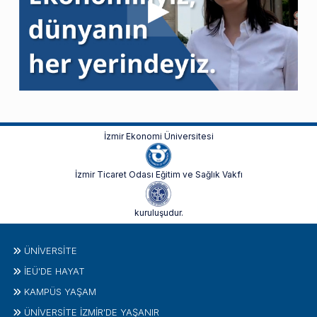
İzmir Ekonomi Üniversitesi
İzmir Ticaret Odası Eğitim ve Sağlık Vakfı
kuruluşudur.
ÜNIVERSITE
İEÜ'DE HAYAT
KAMPÜS YAŞAM
ÜNİVERSİTE İZMİR'DE YAŞANIR