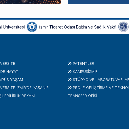
i Üniversitesi
İzmir Ticaret Odası Eğitim ve Sağlık Vakfı
IVERSITE
PATENTLER
'DE HAYAT
KAMPÜSİZMIR
MPÜS YAŞAM
STÜDYO VE LABORATUVARLA
VERSİTE İZMİR'DE YAŞANIR
PROJE GELIŞTIRME VE TEKNO
ŞİLEBİLİRLİK BEYANI
TRANSFER OFISI