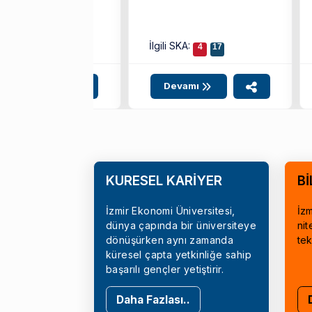
i SKA:
İlgili SKA:
4
8
17
4
17
evamı
Devamı
KÜRESEL KARİYER
Bİ
İzmir Ekonomi Üniversitesi,
İzm
dünya çapında bir üniversiteye
nit
dönüşürken aynı zamanda
tek
küresel çapta yetkinliğe sahip
başarılı gençler yetiştirir.
Daha Fazlası..