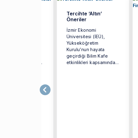
 5 Yılın Tek Türk
Tercihte ‘Altın’
encisi
Öneriler
r Ekonomi
İzmir Ekonomi
ersitesi (İEÜ)
Üniversitesi (İEÜ),
tme Fakültesi
Yükseköğretim
nomi Bölümü
Kurulu’nun hayata
unu Kerem Kavruk,
geçirdiği Bilim Kafe
pa Birliği tarafından
etkinlikleri kapsamında
nse edilen ve
‘Geleceğin Meslekleri’
anın en prestijli ...
adlı buluşmaya imza
attı.İzmir Ekonomi
Üniversitesi ...