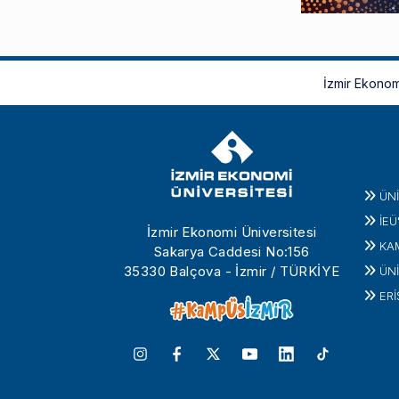
İzmir Ekonom
ÜN
İEÜ
İzmir Ekonomi Üniversitesi
KA
Sakarya Caddesi No:156
35330 Balçova - İzmir / TÜRKİYE
ÜNİ
ERİ