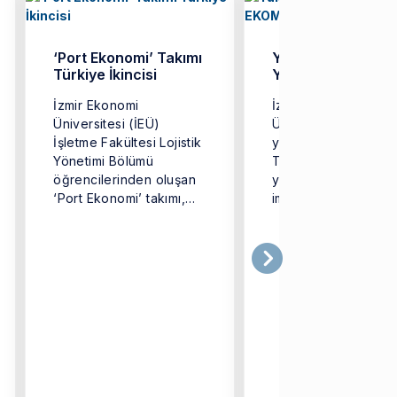
‘Port Ekonomi’ Takımı
Yükseköğretimde
Türkiye İkincisi
Yeni Model: EKO
İzmir Ekonomi
İzmir Ekonomi
Üniversitesi (İEÜ)
Üniversitesi (İEÜ),
İşletme Fakültesi Lojistik
yükseköğretimde
Yönetimi Bölümü
Türkiye’ye örnek o
öğrencilerinden oluşan
yeni bir dijital mode
‘Port Ekonomi’ takımı,
imza atarak ‘EKOMO
Türkiye genelinden
iddialı ekiplerin yer
aldığı ...