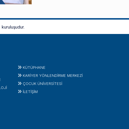
kuruluşudur.
KÜTÜPHANE
KARİYER YÖNLENDİRME MERKEZİ
R
ÇOCUK ÜNIVERSITESI
LOJI
İLETIŞIM