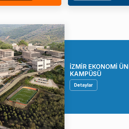
İZMİR EKONOMİ ÜN
KAMPÜSÜ
Detaylar