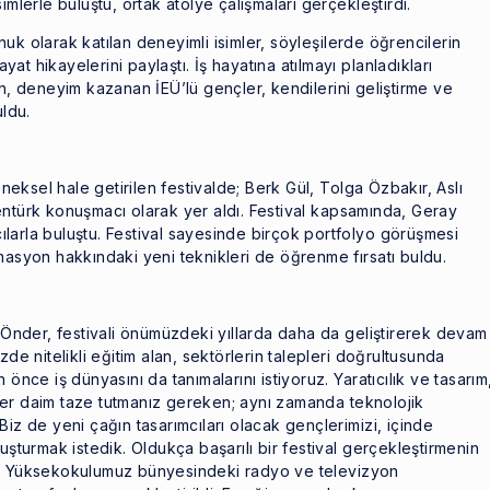
imlerle buluştu, ortak atölye çalışmaları gerçekleştirdi.
uk olarak katılan deneyimli isimler, söyleşilerde öğrencilerin
ayat hikayelerini paylaştı. İş hayatına atılmayı planladıkları
an, deneyim kazanan İEÜ’lü gençler, kendilerini geliştirme ve
uldu.
ksel hale getirilen festivalde; Berk Gül, Tolga Özbakır, Aslı
entürk konuşmacı olarak yer aldı. Festival kapsamında, Geray
mcılarla buluştu. Festival sayesinde birçok portfolyo görüşmesi
masyon hakkındaki yeni teknikleri de öğrenme fırsatı buldu.
nder, festivali önümüzdeki yıllarda daha da geliştirerek devam
zde nitelikli eğitim alan, sektörlerin talepleri doğrultusunda
önce iş dünyasını da tanımalarını istiyoruz. Yaratıcılık ve tasarım
i her daim taze tutmanız gereken; aynı zamanda teknolojik
Biz de yeni çağın tasarımcıları olacak gençlerimizi, içinde
uşturmak istedik. Oldukça başarılı bir festival gerçekleştirmenin
ek Yüksekokulumuz bünyesindeki radyo ve televizyon