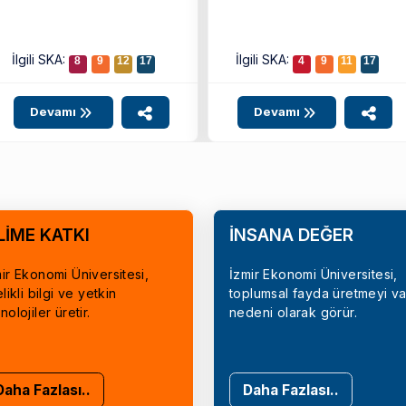
İlgili SKA:
İlgili SKA:
8
9
12
17
4
9
11
17
Devamı
Devamı
LİME KATKI
İNSANA DEĞER
ir Ekonomi Üniversitesi,
İzmir Ekonomi Üniversitesi,
elikli bilgi ve yetkin
toplumsal fayda üretmeyi va
nolojiler üretir.
nedeni olarak görür.
Daha Fazlası..
Daha Fazlası..