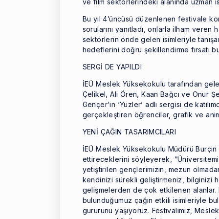
ve film sektörlerindeki alanında uzman is
Bu yıl 4’üncüsü düzenlenen festivale kon
sorularını yanıtladı, onlarla ilham veren h
sektörlerin önde gelen isimleriyle tanış
hedeflerini doğru şekillendirme fırsatı b
SERGİ DE YAPILDI
İEÜ Meslek Yüksekokulu tarafından gelene
Çelikel, Ali Ören, Kaan Bağcı ve Onur Ş
Gençer’in ‘Yüzler’ adlı sergisi de katılı
gerçekleştiren öğrenciler, grafik ve ani
YENİ ÇAĞIN TASARIMCILARI
İEÜ Meslek Yüksekokulu Müdürü Burçin Ö
ettireceklerini söyleyerek, “Üniversitemi
yetiştirilen gençlerimizin, mezun olmadan 
kendinizi sürekli geliştirmeniz, bilginiz
gelişmelerden de çok etkilenen alanlar. 
bulunduğumuz çağın etkili isimleriyle bul
gururunu yaşıyoruz. Festivalimiz, Mesl