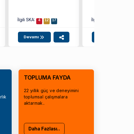
İlgili SKA:
İlgili SKA:
4
12
17
8
9
10
Devamı
Devamı
TOPLUMA FAYDA
22 yıllık güç ve deneyimini
rlık
toplumsal çalışmalara
aktarmak..
Daha Fazlası..