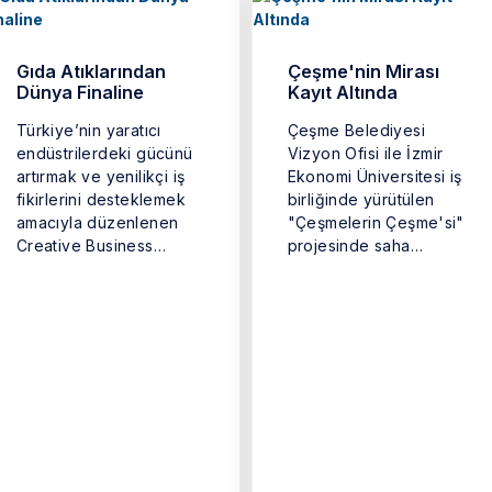
Gıda Atıklarından
Çeşme'nin Mirası
Dünya Finaline
Kayıt Altında
Türkiye’nin yaratıcı
Çeşme Belediyesi
endüstrilerdeki gücünü
Vizyon Ofisi ile İzmir
artırmak ve yenilikçi iş
Ekonomi Üniversitesi iş
fikirlerini desteklemek
birliğinde yürütülen
amacıyla düzenlenen
"Çeşmelerin Çeşme'si"
Creative Business
projesinde saha
Cup’ın (Türkiye Yaratıcı
çalışmaları tamamlandı.
İş Kupası) kazananı ...
...