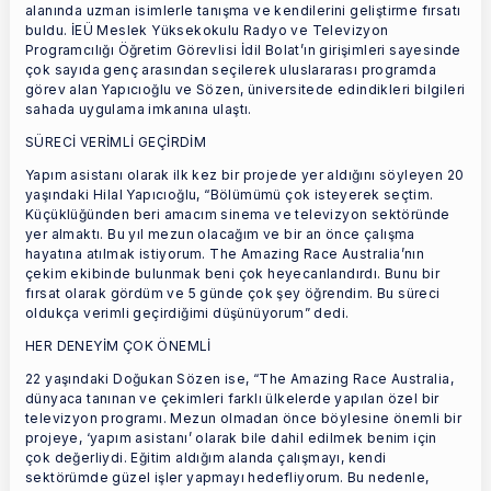
alanında uzman isimlerle tanışma ve kendilerini geliştirme fırsatı
buldu. İEÜ Meslek Yüksekokulu Radyo ve Televizyon
Programcılığı Öğretim Görevlisi İdil Bolat’ın girişimleri sayesinde
çok sayıda genç arasından seçilerek uluslararası programda
görev alan Yapıcıoğlu ve Sözen, üniversitede edindikleri bilgileri
sahada uygulama imkanına ulaştı.
SÜRECİ VERİMLİ GEÇİRDİM
Yapım asistanı olarak ilk kez bir projede yer aldığını söyleyen 20
yaşındaki Hilal Yapıcıoğlu, “Bölümümü çok isteyerek seçtim.
Küçüklüğünden beri amacım sinema ve televizyon sektöründe
yer almaktı. Bu yıl mezun olacağım ve bir an önce çalışma
hayatına atılmak istiyorum. The Amazing Race Australia’nın
çekim ekibinde bulunmak beni çok heyecanlandırdı. Bunu bir
fırsat olarak gördüm ve 5 günde çok şey öğrendim. Bu süreci
oldukça verimli geçirdiğimi düşünüyorum” dedi.
HER DENEYİM ÇOK ÖNEMLİ
22 yaşındaki Doğukan Sözen ise, “The Amazing Race Australia,
dünyaca tanınan ve çekimleri farklı ülkelerde yapılan özel bir
televizyon programı. Mezun olmadan önce böylesine önemli bir
projeye, ‘yapım asistanı’ olarak bile dahil edilmek benim için
çok değerliydi. Eğitim aldığım alanda çalışmayı, kendi
sektörümde güzel işler yapmayı hedefliyorum. Bu nedenle,