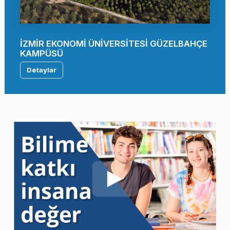
İZMİR EKONOMİ ÜNİVERSİTESİ GÜZELBAHÇE
KAMPÜSÜ
Detaylar