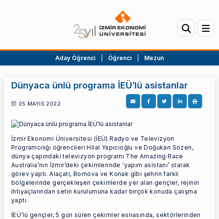
Aday Öğrenci
|
Öğrenci
|
Mezun
Dünyaca ünlü programa İEÜ’lü asistanlar
05 MAYIS 2022
İzmir Ekonomi Üniversitesi (İEÜ) Radyo ve Televizyon
Programcılığı öğrencileri Hilal Yapıcıoğlu ve Doğukan Sözen,
dünya çapındaki televizyon programı The Amazing Race
Australia’nın İzmir’deki çekimlerinde ‘yapım asistanı’ olarak
görev yaptı. Alaçatı, Bornova ve Konak gibi şehrin farklı
bölgelerinde gerçekleşen çekimlerde yer alan gençler, rejinin
ihtiyaçlarından setin kurulumuna kadar birçok konuda çalışma
yaptı.
İEÜ’lü gençler, 5 gün süren çekimler esnasında, sektörlerinden