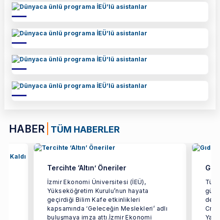
HABER
TÜM HABERLER
Tercihte ‘Altın’ Öneriler
Gıda
k
İzmir Ekonomi Üniversitesi (İEÜ),
Türki
Yükseköğretim Kurulu’nun hayata
gücün
geçirdiği Bilim Kafe etkinlikleri
dest
kapsamında ‘Geleceğin Meslekleri’ adlı
Crea
lık
buluşmaya imza attı.İzmir Ekonomi
Yarat