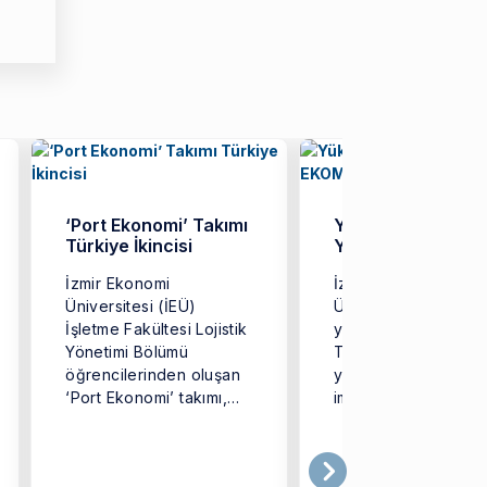
‘Port Ekonomi’ Takımı
Yükseköğretimde
Türkiye İkincisi
Yeni Model: EKO
İzmir Ekonomi
İzmir Ekonomi
Üniversitesi (İEÜ)
Üniversitesi (İEÜ),
İşletme Fakültesi Lojistik
yükseköğretimde
Yönetimi Bölümü
Türkiye’ye örnek o
öğrencilerinden oluşan
yeni bir dijital mode
‘Port Ekonomi’ takımı,
imza atarak ‘EKOMO
Türkiye genelinden
iddialı ekiplerin yer
aldığı ...