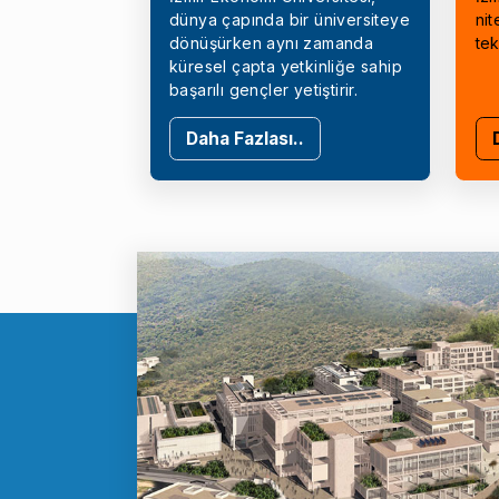
dünya çapında bir üniversiteye
nit
dönüşürken aynı zamanda
tek
küresel çapta yetkinliğe sahip
başarılı gençler yetiştirir.
Daha Fazlası..