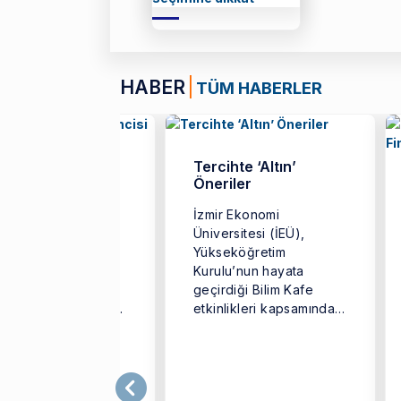
HABER
TÜM HABERLER
 5 Yılın Tek Türk
Tercihte ‘Altın’
encisi
Öneriler
r Ekonomi
İzmir Ekonomi
ersitesi (İEÜ)
Üniversitesi (İEÜ),
tme Fakültesi
Yükseköğretim
nomi Bölümü
Kurulu’nun hayata
unu Kerem Kavruk,
geçirdiği Bilim Kafe
pa Birliği tarafından
etkinlikleri kapsamında
nse edilen ve
‘Geleceğin Meslekleri’
anın en prestijli ...
adlı buluşmaya imza
attı.İzmir Ekonomi
Üniversitesi ...