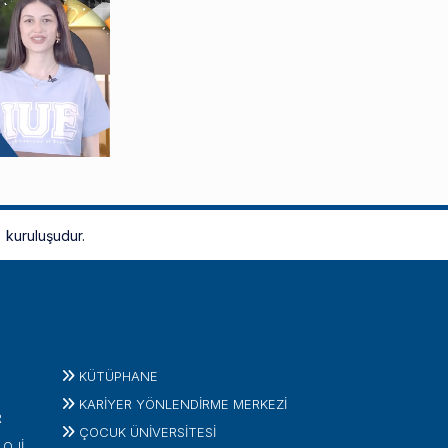
kuruluşudur.
KÜTÜPHANE
KARİYER YÖNLENDİRME MERKEZİ
R
ÇOCUK ÜNIVERSITESI
LOJI