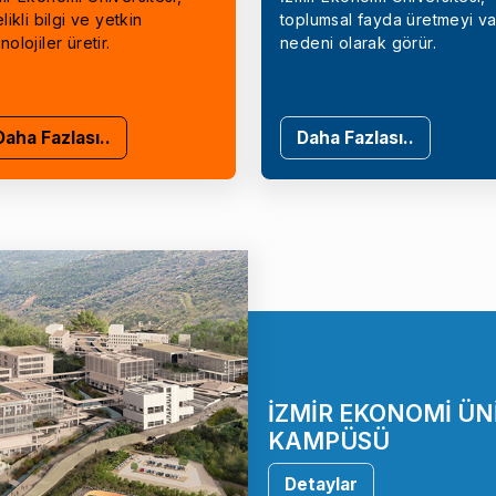
elikli bilgi ve yetkin
toplumsal fayda üretmeyi va
nolojiler üretir.
nedeni olarak görür.
Daha Fazlası..
Daha Fazlası..
İZMİR EKONOMİ ÜN
KAMPÜSÜ
Detaylar