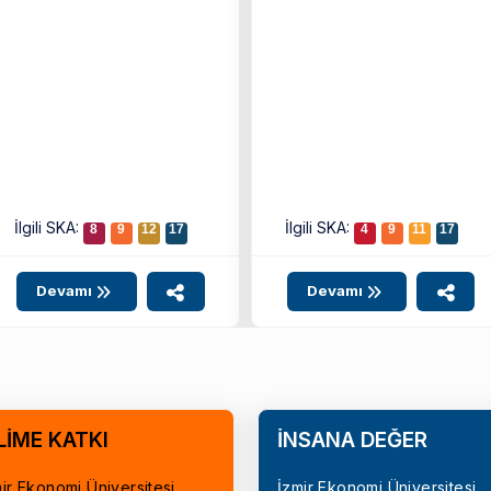
İlgili SKA:
İlgili SKA:
8
9
12
17
4
9
11
17
Devamı
Devamı
LİME KATKI
İNSANA DEĞER
ir Ekonomi Üniversitesi,
İzmir Ekonomi Üniversitesi,