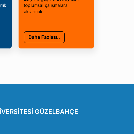
rlık
toplumsal çalışmalara
aktarmak..
Daha Fazlası..
İVERSİTESİ GÜZELBAHÇE