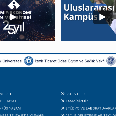
i Üniversitesi
İzmir Ticaret Odası Eğitim ve Sağlık Vakfı
IVERSITE
PATENTLER
'DE HAYAT
KAMPÜSİZMIR
MPÜS YAŞAM
STÜDYO VE LABORATUVARLA
VERSİTE İZMİR'DE YAŞANIR
PROJE GELIŞTIRME VE TEKNO