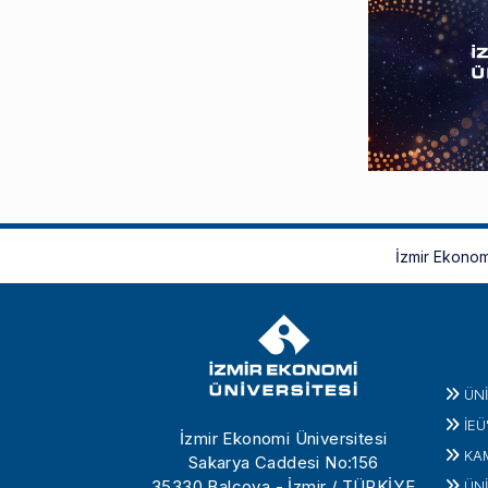
İzmir Ekonom
ÜN
İEÜ
İzmir Ekonomi Üniversitesi
KA
Sakarya Caddesi No:156
35330 Balçova - İzmir / TÜRKİYE
ÜNİ