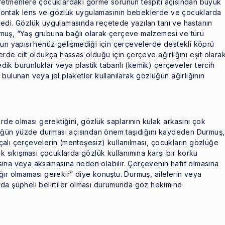
ğretmenlere çocuklardaki görme sorunun tespiti açısından büyük
kontak lens ve gözlük uygulamasının bebeklerde ve çocuklarda
edi. Gözlük uygulamasında reçetede yazılan tanı ve hastanın
muş, “Yaş grubuna bağlı olarak çerçeve malzemesi ve türü
run yapısı henüz gelişmediği için çerçevelerde destekli köprü
rde cilt oldukça hassas olduğu için çerçeve ağırlığını eşit olara
ik burunluklar veya plastik tabanlı (kemik) çerçeveler tercih
bulunan veya jel plaketler kullanılarak gözlüğün ağırlığının
e olması gerektiğini, gözlük saplarının kulak arkasını çok
ğün yüzde durması açısından önem taşıdığını kaydeden Durmuş,
alı çerçevelerin (menteşesiz) kullanılması, çocukların gözlüğe
ak sıkışması çocuklarda gözlük kullanımına karşı bir korku
ına veya aksamasına neden olabilir. Çerçevenin hafif olmasına
ğır olmaması gerekir” diye konuştu. Durmuş, ailelerin veya
da şüpheli belirtiler olması durumunda göz hekimine