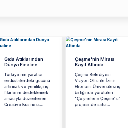
Gıda Atıklarından
Çeşme'nin Mirası
Dünya Finaline
Kayıt Altında
Türkiye’nin yaratıcı
Çeşme Belediyesi
endüstrilerdeki gücünü
Vizyon Ofisi ile İzmir
artırmak ve yenilikçi iş
Ekonomi Üniversitesi iş
fikirlerini desteklemek
birliğinde yürütülen
amacıyla düzenlenen
"Çeşmelerin Çeşme'si"
Creative Business
projesinde saha
Cup’ın (Türkiye Yaratıcı
çalışmaları tamamlandı.
İş Kupası) kazananı ...
...