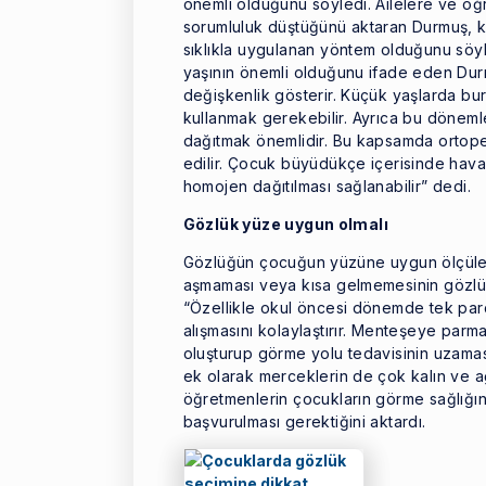
önemli olduğunu söyledi. Ailelere ve ö
sorumluluk düştüğünü aktaran Durmuş, 
sıklıkla uygulanan yöntem olduğunu söyl
yaşının önemli olduğunu ifade eden Dur
değişkenlik gösterir. Küçük yaşlarda bu
kullanmak gerekebilir. Ayrıca bu dönemle
dağıtmak önemlidir. Bu kapsamda ortoped
edilir. Çocuk büyüdükçe içerisinde hava 
homojen dağıtılması sağlanabilir” dedi.
Gözlük yüze uygun olmalı
Gözlüğün çocuğun yüzüne uygun ölçülerd
aşmaması veya kısa gelmemesinin gözlü
“Özellikle okul öncesi dönemde tek parç
alışmasını kolaylaştırır. Menteşeye parm
oluşturup görme yolu tedavisinin uzamas
ek olarak merceklerin de çok kalın ve a
öğretmenlerin çocukların görme sağlığın
başvurulması gerektiğini aktardı.