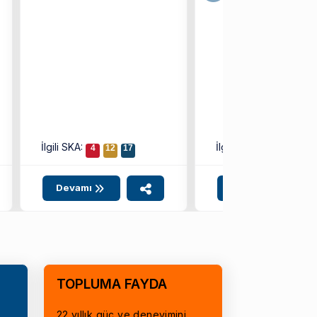
İlgili SKA:
İlgili SKA:
4
12
17
8
9
10
Devamı
Devamı
TOPLUMA FAYDA
22 yıllık güç ve deneyimini