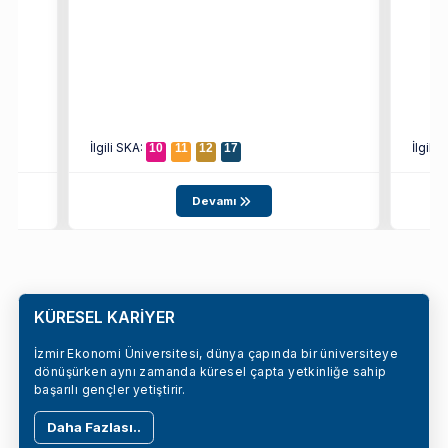
İlgili SKA:
İlgili
10
11
12
17
Devamı
KÜRESEL KARİYER
İzmir Ekonomi Üniversitesi, dünya çapında bir üniversiteye
dönüşürken aynı zamanda küresel çapta yetkinliğe sahip
başarılı gençler yetiştirir.
Daha Fazlası..