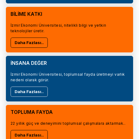
BİLİME KATKI
İzmir Ekonomi Üniversitesi, nitelikli bilgi ve yetkin
teknolojiler üretir.
Daha Fazlası..
İNSANA DEĞER
İzmir Ekonomi Üniversitesi, toplumsal fayda üretmeyi varlık
nedeni olarak görür.
Daha Fazlası..
TOPLUMA FAYDA
22 yıllık güç ve deneyimini toplumsal çalışmalara aktarmak..
Daha Fazlası..