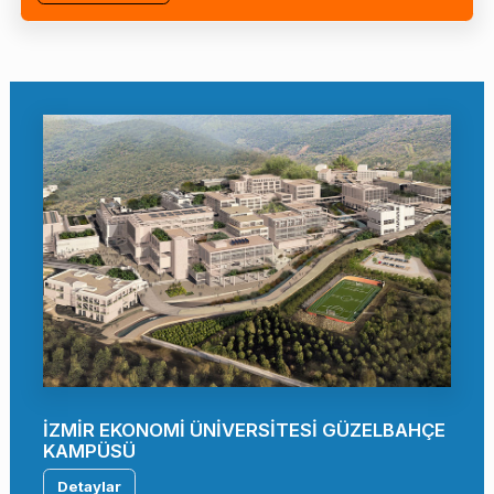
İZMİR EKONOMİ ÜNİVERSİTESİ GÜZELBAHÇE
KAMPÜSÜ
Detaylar