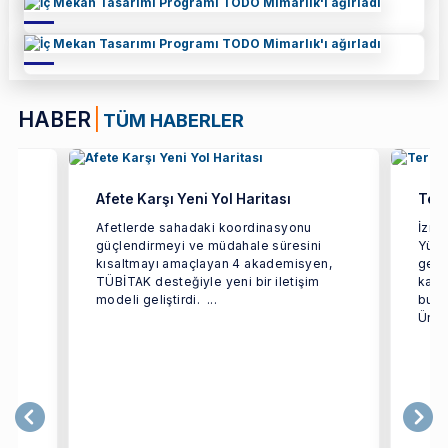
HABER
TÜM HABERLER
Afete Karşı Yeni Yol Haritası
Terc
ün
Afetlerde sahadaki koordinasyonu
İzmi
güçlendirmeyi ve müdahale süresini
Yüks
rçok
kısaltmayı amaçlayan 4 akademisyen,
geçir
TÜBİTAK desteğiyle yeni bir iletişim
kaps
modeli geliştirdi. ...
bulu
Ünive