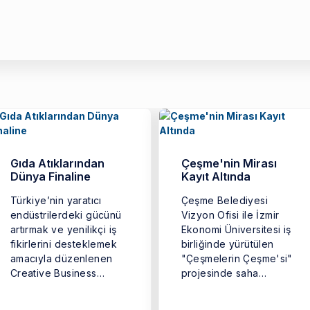
Gıda Atıklarından
Çeşme'nin Mirası
Dünya Finaline
Kayıt Altında
Türkiye’nin yaratıcı
Çeşme Belediyesi
endüstrilerdeki gücünü
Vizyon Ofisi ile İzmir
artırmak ve yenilikçi iş
Ekonomi Üniversitesi iş
fikirlerini desteklemek
birliğinde yürütülen
amacıyla düzenlenen
"Çeşmelerin Çeşme'si"
Creative Business
projesinde saha
Cup’ın (Türkiye Yaratıcı
çalışmaları tamamlandı.
İş Kupası) kazananı ...
...