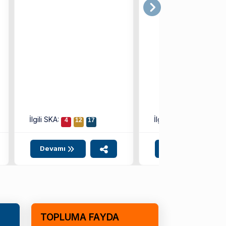
aldığı ...
İlgili SKA:
İlgili SKA:
4
12
17
8
9
10
Devamı
Devamı
TOPLUMA FAYDA