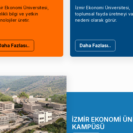
ir Ekonomi Üniversitesi,
İzmir Ekonomi Üniversitesi,
elikli bilgi ve yetkin
toplumsal fayda üretmeyi va
nolojiler üretir.
nedeni olarak görür.
Daha Fazlası..
Daha Fazlası..
İZMİR EKONOMİ ÜN
KAMPÜSÜ