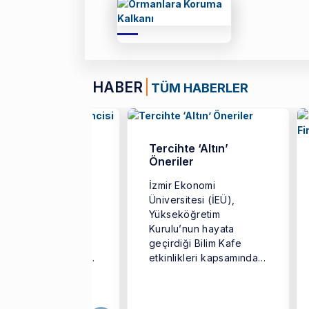
HABER
TÜM HABERLER
 5 Yılın Tek Türk
Tercihte ‘Altın’
encisi
Öneriler
r Ekonomi
İzmir Ekonomi
ersitesi (İEÜ)
Üniversitesi (İEÜ),
tme Fakültesi
Yükseköğretim
nomi Bölümü
Kurulu’nun hayata
unu Kerem Kavruk,
geçirdiği Bilim Kafe
pa Birliği tarafından
etkinlikleri kapsamında
nse edilen ve
‘Geleceğin Meslekleri’
anın en prestijli ...
adlı buluşmaya imza
attı.İzmir Ekonomi