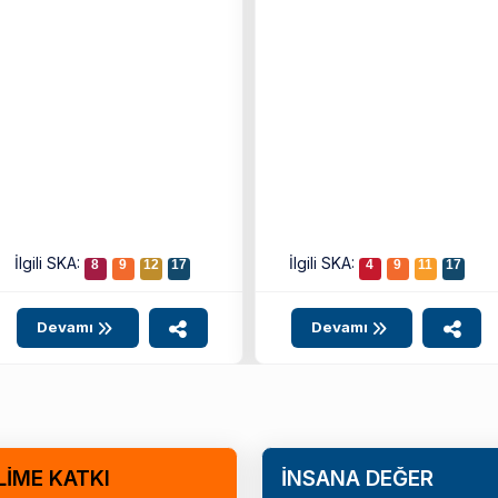
İlgili SKA:
İlgili SKA:
8
9
12
17
4
9
11
17
Devamı
Devamı
LİME KATKI
İNSANA DEĞER