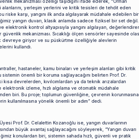
üvenlik mekanizması özelliği taşıdığını ifade ederek, “Orman
i alanlarını, yerleşim yerlerini ve kritik tesisleri de tehdit eden
 bu riske karşı, yangını ilk anda algılayarak müdahale edebilen bir
ğimiz yangın duvarı, klasik anlamda sadece fiziksel bir set değil.
e elektronik kontrol altyapısıyla yangını algılayan, değerlendire
bir güvenlik mekanizması. Sıcaklığı ölçen sensörler sayesinde olas
k devreye giriyor ve su püskürtme özelliğiyle alevlerin
lerini kullandı.
ntraller, hastaneler, kamu binaları ve yerleşim alanları gibi kritik
sistemin önemli bir koruma sağlayacağını belirten Prof. Dr.
aki kısa devrelerden, kıvılcımlardan ya da teknik arızalardan
e elektronik izleme, hızlı algılama ve otomatik müdahale
inden biri. Bu proje; toplumun güvenliğine, çevrenin korunmasına
in kullanılmasına yönelik önemli bir adım” dedi.
yesi Prof. Dr. Celalettin Kozanoğlu ise, yangın duvarlarının
ısından büyük avantaj sağlayacağını söyleyerek, “Yangın duvarı
ğimiz konulardan biri, sistemin sahada hızlı, güvenli ve pratik