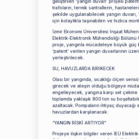
geliştirilen ‘yangın duvarı’ projesi pat
trafoların, termik santrallerin, hastanele
şekilde uygulanabilecek yangın duvarı,
için kolaylıkla taşınabilen ve hızlıca mon
İzmir Ekonomi Üniversitesi İnşaat Mühend
Elektrik-Elektronik Mühendisliği Bölümü 
proje, yangınla mücadeleye büyük güç k
‘patent’ verilen yangın duvarlarının üze
yerleştirilecek.
SU, HAVUZLARDA BİRİKECEK
Olası bir yangında, sıcaklığı ölçen sens
girecek ve ateşin olduğu bölgeye müdaha
engelleyecek, yangına karşı set çekme g
toplamda yaklaşık 800 ton su boşaltabil
azaltacak. Pompaların ihtiyaç duyacağı s
havuzlardan karşılanacak.
“YANGIN RİSKİ ARTIYOR”
Projeye ilişkin bilgiler veren İEÜ Elektr