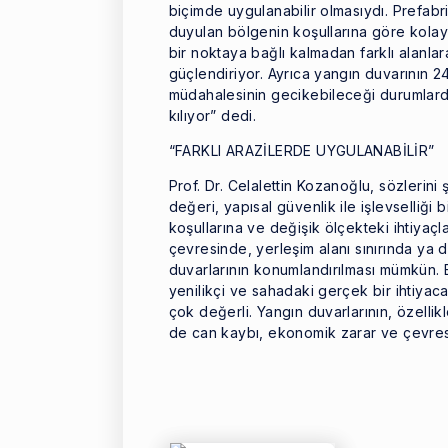
biçimde uygulanabilir olmasıydı. Prefabrik
duyulan bölgenin koşullarına göre kolaylı
bir noktaya bağlı kalmadan farklı alanlar
güçlendiriyor. Ayrıca yangın duvarının 24
müdahalesinin gecikebileceği durumlarda
kılıyor” dedi.
“FARKLI ARAZİLERDE UYGULANABİLİR”
Prof. Dr. Celalettin Kozanoğlu, sözlerini
değeri, yapısal güvenlik ile işlevselliği b
koşullarına ve değişik ölçekteki ihtiyaçl
çevresinde, yerleşim alanı sınırında ya d
duvarlarının konumlandırılması mümkün. B
yenilikçi ve sahadaki gerçek bir ihtiyac
çok değerli. Yangın duvarlarının, özelli
de can kaybı, ekonomik zarar ve çevrese