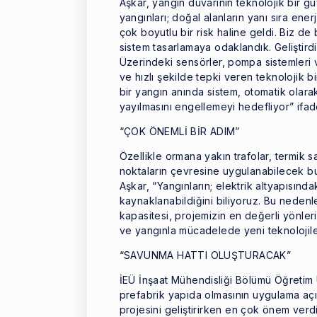
Aşkar, yangın duvarının teknolojik bir g
yangınları; doğal alanların yanı sıra enerj
çok boyutlu bir risk haline geldi. Biz de
sistem tasarlamaya odaklandık. Geliştirdi
Üzerindeki sensörler, pompa sistemleri v
ve hızlı şekilde tepki veren teknolojik 
bir yangın anında sistem, otomatik olara
yayılmasını engellemeyi hedefliyor” ifade
“ÇOK ÖNEMLİ BİR ADIM”
Özellikle ormana yakın trafolar, termik sa
noktaların çevresine uygulanabilecek bu 
Aşkar, “Yangınların; elektrik altyapısınd
kaynaklanabildiğini biliyoruz. Bu nedenl
kapasitesi, projemizin en değerli yönler
ve yangınla mücadelede yeni teknolojiler
“SAVUNMA HATTI OLUŞTURACAK”
İEÜ İnşaat Mühendisliği Bölümü Öğretim Ü
prefabrik yapıda olmasının uygulama aç
projesini geliştirirken en çok önem verdi