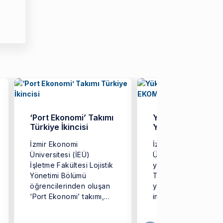
‘Port Ekonomi’ Takımı
Yükseköğretimde
Türkiye İkincisi
Yeni Model: EKO
İzmir Ekonomi
İzmir Ekonomi
Üniversitesi (İEÜ)
Üniversitesi (İEÜ),
İşletme Fakültesi Lojistik
yükseköğretimde
Yönetimi Bölümü
Türkiye’ye örnek o
öğrencilerinden oluşan
yeni bir dijital mode
‘Port Ekonomi’ takımı,
imza atarak ‘EKOMO
Türkiye genelinden
iddialı ekiplerin yer