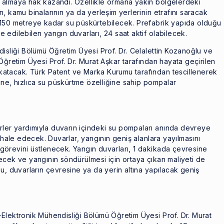
ent almaya hak kazandı. Özellikle ormana yakın bölgelerdeki
rin, kamu binalarının ya da yerleşim yerlerinin etrafını saracak
 150 metreye kadar su püskürtebilecek. Prefabrik yapıda olduğu
te edilebilen yangın duvarları, 24 saat aktif olabilecek.
isliği Bölümü Öğretim Üyesi Prof. Dr. Celalettin Kozanoğlu ve
Öğretim Üyesi Prof. Dr. Murat Aşkar tarafından hayata geçirilen
atacak. Türk Patent ve Marka Kurumu tarafından tescillenerek
rine, hızlıca su püskürtme özelliğine sahip pompalar
örler yardımıyla duvarın içindeki su pompaları anında devreye
le edecek. Duvarlar, yangının geniş alanlara yayılmasını
örevini üstlenecek. Yangın duvarları, 1 dakikada çevresine
ecek ve yangının söndürülmesi için ortaya çıkan maliyeti de
u, duvarların çevresine ya da yerin altına yapılacak geniş
ik-Elektronik Mühendisliği Bölümü Öğretim Üyesi Prof. Dr. Murat