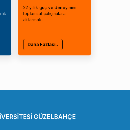
22 yıllık güç ve deneyimini
rlık
toplumsal çalışmalara
aktarmak..
Daha Fazlası..
İVERSİTESİ GÜZELBAHÇE