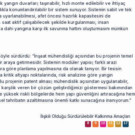
 yangın duvarları; taşınabilir, hızlı monte edilebilir ve ihtiyaç
kla konumlandırılabilir bir sistem sunuyor. Sistemin sabit ve tek
a uyarlanabilmesi, afet öncesi hazırlık kapasitesini de
 saat aktif çalışabilecek şekilde kurgulanması, insan
 dahi yangına karşı ilk savunma hattını oluşturmasını mümkün
 şöyle sürdürdü: “İnşaat mühendisliği açısından bu projenin temel
ir araya getirmesidir. Sistemin modüler yapısı; farklı arazi
ara göre planlama yapılmasına da olanak tanıyor. Bir tesisin
a kritik altyapı noktalarında, risk analizine göre yangın
u projenin patent alması; mühendislik açısından uygulanabilir,
a karşılık veren bir çözüm geliştirdiğimizi göstermesi bakımından
kle yüksek riskli bölgelerde hem yapı güvenliğini artıracağına hem
l tahribatın azaltılmasına önemli katkı sunacağına inanıyorum.”
İlişkili Olduğu Sürdürülebilir Kalkınma Amaçları
8
9
10
11
12
17