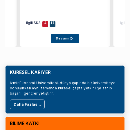
İlgili SKA:
İlgili
4
17
Devamı
KÜRESEL KARİYER
İzmir Ekonomi Üniversitesi, dünya çapında bir üniversiteye
dönüşürken aynı zamanda küresel çapta yetkinliğe sahip
başarılı gençler yetiştirir.
Daha Fazlası..
BİLİME KATKI