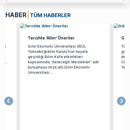
HABER
TÜM HABERLER
Tercihte ‘Altın’ Öneriler
Gıda
etme
İzmir Ekonomi Üniversitesi (İEÜ),
Türki
Yükseköğretim Kurulu’nun hayata
gücün
dan
geçirdiği Bilim Kafe etkinlikleri
dest
i ...
kapsamında ‘Geleceğin Meslekleri’ adlı
Crea
buluşmaya imza attı.İzmir Ekonomi
Yarat
Üniversitesi ...