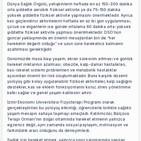
Dünya
Sa
ğlık Örgütü, yetişkinlerin haftada en az 150–300 dakika
orta şiddette aerobik fiziksel aktivite ya da 75–150 dakika
yüksek şiddette fiziksel aktivite yapmasını önermektedir. Ayrıca
kas güçlendirici aktivitelerin haftada en az iki gün uygulanması,
çocuk ve ergenlerin ise günde ortalama 60 dakika orta-yüksek
şiddette fiziksel aktivite yapması önerilmektedir. DSÖ’nün
güncel yaklaşımında en önemli mesajlardan biri de “her
hareketin değerli olduğu” ve uzun süre hareketsiz kalmanın
azaltılması gerektiğidir.
Günümüzde masa başı yaşam, ekran süresinin artması ve günlük
hareket miktarının azalması; obezite, kalp-damar hastalıkları,
kas-iskelet sistemi problemleri ve metabolik hastalıklar
açısından önemli bir risk oluşturmaktadır. Buna karşılık düzenli
yürüyüş gibi kolay uygulanabilir fiziksel aktiviteler, kalp
sa
ğlığını
destekler, kas ve eklem fonksiyonlarını korur, stres yönetimine
katkı
sa
ğlar ve genel yaşam kalitesini artırır.
İzmir Ekonomi Üniversitesi Fizyoterapi Programı olarak
gerçekleştirilen bu yürüyüş etkinliği, öğrencilerle birlikte
sa
ğlıklı
yaşam mesajını sahaya taşımayı amaçladı. Katılımcılar, Balçova
Terapi Ormanı’nın doğal ortamında hareket etmenin yalnızca
egzersiz değil, aynı zamanda sosyal paylaşım, motivasyon ve
farkındalık aracı olduğunu da deneyimledi.
Sa
ğlık için hareket etmek, yalnızca spor salonlarında yapılan