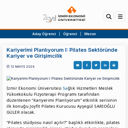
Aday Öğrenci
|
Öğrenci
|
Mezun
Kariyerimi Planlıyorum I: Pilates Sektöründe
Kariyer ve Girişimcilik
12 MAYIS 2026
İzmir Ekonomi Üniversitesi
Sa
ğlık Hizmetleri Meslek
Yüksekokulu Fizyoterapi Programı tarafından
düzenlenen “Kariyerimi Planlıyorum” etkinlik serisinin
ilk konuğu Joyfit Pilates Kurucusu Ayşegül SARIOĞLU
GÜLER olacak.
“Pilates stüdyosu nasıl açılır?” başlıklı etkinlikte, pilates