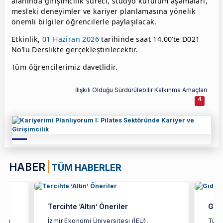
alanında girişimcilik süreci, stüdyo kurulum aşamaları,
mesleki deneyimler ve kariyer planlamasına yönelik
önemli bilgiler öğrencilerle paylaşılacak.
Etkinlik,
01 Haziran 2026
tarihinde saat 14.00’te D021
No’lu Derslikte gerçekleştirilecektir.
Tüm öğrencilerimiz davetlidir.
İlişkili Olduğu Sürdürülebilir Kalkınma Amaçları
4
HABER
TÜM HABERLER
Tercihte ‘Altın’ Öneriler
Gıda
etme
İzmir Ekonomi Üniversitesi (İEÜ),
Türki