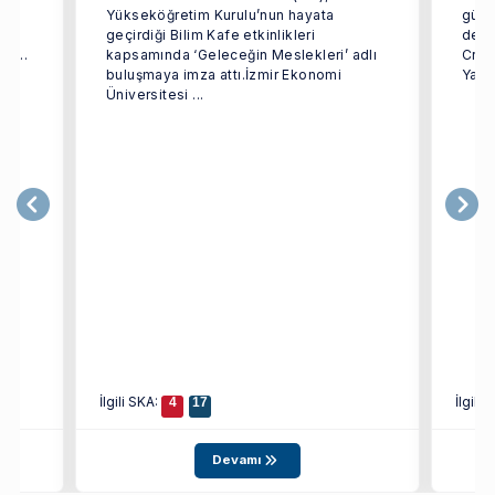
Yükseköğretim Kurulu’nun hayata
gücün
dan
geçirdiği Bilim Kafe etkinlikleri
dest
i ...
kapsamında ‘Geleceğin Meslekleri’ adlı
Crea
buluşmaya imza attı.İzmir Ekonomi
Yarat
Üniversitesi ...
İlgili SKA:
İlgili
4
17
Devamı