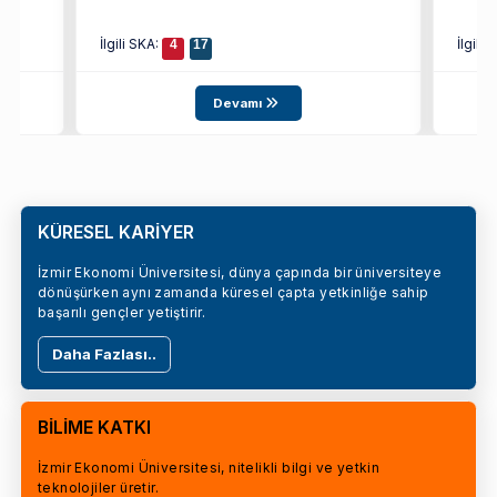
İlgili SKA:
İlgili
4
17
Devamı
KÜRESEL KARİYER
İzmir Ekonomi Üniversitesi, dünya çapında bir üniversiteye
dönüşürken aynı zamanda küresel çapta yetkinliğe sahip
başarılı gençler yetiştirir.
Daha Fazlası..
BİLİME KATKI
İzmir Ekonomi Üniversitesi, nitelikli bilgi ve yetkin
teknolojiler üretir.