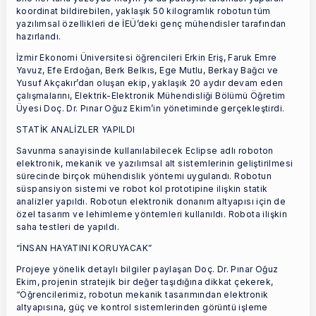
koordinat bildirebilen, yaklaşık 50 kilogramlık robotun tüm
yazılımsal özellikleri de İEÜ’deki genç mühendisler tarafından
hazırlandı.
İzmir Ekonomi Üniversitesi öğrencileri Erkin Eriş, Faruk Emre
Yavuz, Efe Erdoğan, Berk Belkıs, Ege Mutlu, Berkay Bağcı ve
Yusuf Akçakır’dan oluşan ekip, yaklaşık 20 aydır devam eden
çalışmalarını, Elektrik-Elektronik Mühendisliği Bölümü Öğretim
Üyesi Doç. Dr. Pınar Oğuz Ekim’in yönetiminde gerçekleştirdi.
STATİK ANALİZLER YAPILDI
Savunma sanayisinde kullanılabilecek Eclipse adlı roboton
elektronik, mekanik ve yazılımsal alt sistemlerinin geliştirilmesi
sürecinde birçok mühendislik yöntemi uygulandı. Robotun
süspansiyon sistemi ve robot kol prototipine ilişkin statik
analizler yapıldı. Robotun elektronik donanım altyapısı için de
özel tasarım ve lehimleme yöntemleri kullanıldı. Robota ilişkin
saha testleri de yapıldı.
“İNSAN HAYATINI KORUYACAK”
Projeye yönelik detaylı bilgiler paylaşan Doç. Dr. Pınar Oğuz
Ekim, projenin stratejik bir değer taşıdığına dikkat çekerek,
“Öğrencilerimiz, robotun mekanik tasarımından elektronik
altyapısına, güç ve kontrol sistemlerinden görüntü işleme