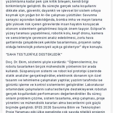
yazılımlarına kadar pek çok kritik bileşeni, kendi bilgi
birikimleriyle geliştirdi. Bu süreçte gerçek saha koşullarını
dikkate alan, güvenilir, dayanıklı ve işlevsel bir sistem ortaya
koymak için yoğun bir Ar-Ge çalışması yürüttüler. Savunma
sanayisi açısından bakıldığında, bomba imha ve mayın tarama
gibi yüksek risk içeren görevlerde insan hayatını koruyacak
otonom sistemlerin geliştirilmesi büyük önem taşıyor. Eclipse’in
yüzey taraması yapabilmesi, robotik kolu, keşif dronu, kamera
ve sensörleriyle çevresini analiz edebilmesi, zorlu hava
şartlarında çalışabilecek şekilde tasarlanması, projenin sahip
olduğu teknolojik potansiyeli açıkça gösteriyor” diye konuştu.
“SAHA TESTLERİYLE DESTEKLEDİK”
Doç. Dr. Ekim, sözlerini şöyle sürdürdü: “Öğrencilerimiz, bu
robotu tasarlarken birçok mühendislik yöntemini bir arada
kullandı. Süspansiyon sistemi ve robot kol prototipi üzerinde
statik analizler gerçekleştirdiler, elektronik donanım için özel
tasarım ve lehimleme çalışmaları yaptılar, yazılım tarafında ise
görüntü işleme ve kontrol sistemlerini geliştirdiler. Laboratuvar
ortamındaki çalışmalarını saha testleriyle destekleyerek robotun
gerçek koşullardaki performansını değerlendirdiler. Bu süreç;
onların problem çözme, sistem tasarlama, ekip çalışması, proje
yönetimi ve mühendislik kararları alma becerilerini çok güçlü
biçimde geliştirdi. EFES 2026 Savunma Bilim ve Teknolojileri
Proje Yarışması gibi ülke genelinde çok sayıda nitelikli projenin