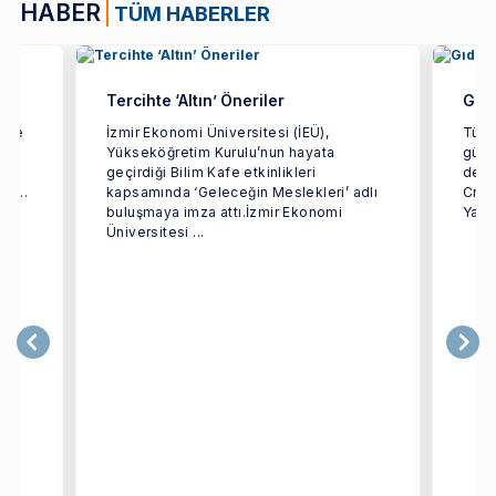
HABER
TÜM HABERLER
Tercihte ‘Altın’ Öneriler
Gıda
etme
İzmir Ekonomi Üniversitesi (İEÜ),
Türki
Yükseköğretim Kurulu’nun hayata
gücün
dan
geçirdiği Bilim Kafe etkinlikleri
dest
i ...
kapsamında ‘Geleceğin Meslekleri’ adlı
Crea
buluşmaya imza attı.İzmir Ekonomi
Yarat
Üniversitesi ...