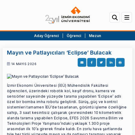
Aday Öğrenci
|
Öğrenci
|
Mezun
Mayın ve Patlayıcıları ‘Eclipse’ Bulacak
14 MAYIS 2026
İzmir Ekonomi Üniversitesi (İEÜ) Mühendislik Fakültesi
öğrencileri, üzerindeki robotik kol, keşif dronu, kamera ve
sensörler sayesinde yüzeyde tarama yapabilen ‘Eclipse’ adlı
özel bir bomba imha robotu geliştirdi. Sürüş, güç ve kontrol
sistemleri tamamen İEÜ’de tasarlanan, görüntü işleme özelliğine
sahip, 3 saat kesintisiz çalışarak çevresindeki 10 kilometrelik
alanda tarama yapabilen Eclipse, EFES 2026 Savunma Bilim ve
Teknolojileri Proje Yarışması’ndaki yaklaşık 1.300 proje
arasından ilk 10’a girerek finale kaldı. En zorlu hava şartlarında
bile her türlü yüzeyde mayın ya da patlayıcı taraması yaparak