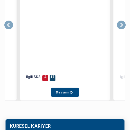
İlgili SKA:
İlgili
4
17
Devamı
KÜRESEL KARİYER