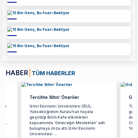
HABER
TÜM HABERLER
Tercihte ‘Altın’ Öneriler
Gıda
etme
İzmir Ekonomi Üniversitesi (İEÜ),
Türki
Yükseköğretim Kurulu’nun hayata
gücün
dan
geçirdiği Bilim Kafe etkinlikleri
dest
i ...
kapsamında ‘Geleceğin Meslekleri’ adlı
Crea
buluşmaya imza attı.İzmir Ekonomi
Yarat
Üniversitesi ...