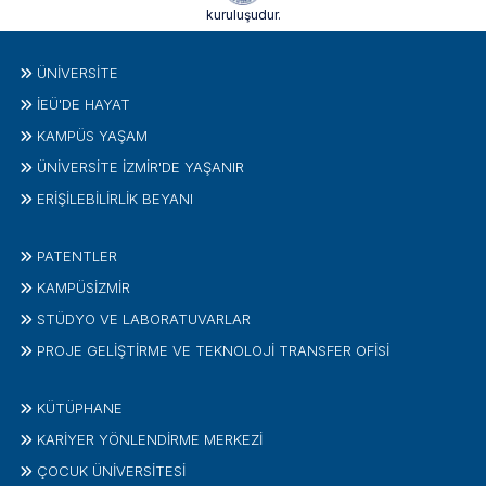
kuruluşudur.
ÜNIVERSITE
İEÜ'DE HAYAT
KAMPÜS YAŞAM
ÜNİVERSİTE İZMİR'DE YAŞANIR
ERİŞİLEBİLİRLİK BEYANI
PATENTLER
KAMPÜSİZMIR
STÜDYO VE LABORATUVARLAR
PROJE GELIŞTIRME VE TEKNOLOJI TRANSFER OFISI
KÜTÜPHANE
KARİYER YÖNLENDİRME MERKEZİ
ÇOCUK ÜNIVERSITESI