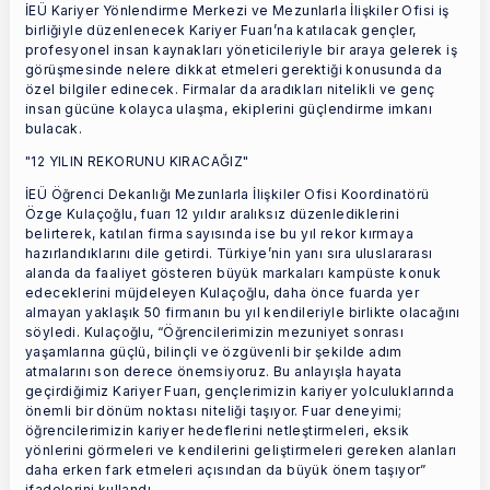
İEÜ Kariyer Yönlendirme Merkezi ve Mezunlarla İlişkiler Ofisi iş
birliğiyle düzenlenecek Kariyer Fuarı’na katılacak gençler,
profesyonel insan kaynakları yöneticileriyle bir araya gelerek iş
görüşmesinde nelere dikkat etmeleri gerektiği konusunda da
özel bilgiler edinecek. Firmalar da aradıkları nitelikli ve genç
insan gücüne kolayca ulaşma, ekiplerini güçlendirme imkanı
bulacak.
"12 YILIN REKORUNU KIRACAĞIZ"
İEÜ Öğrenci Dekanlığı Mezunlarla İlişkiler Ofisi Koordinatörü
Özge Kulaçoğlu, fuarı 12 yıldır aralıksız düzenlediklerini
belirterek, katılan firma sayısında ise bu yıl rekor kırmaya
hazırlandıklarını dile getirdi. Türkiye’nin yanı sıra uluslararası
alanda da faaliyet gösteren büyük markaları kampüste konuk
edeceklerini müjdeleyen Kulaçoğlu, daha önce fuarda yer
almayan yaklaşık 50 firmanın bu yıl kendileriyle birlikte olacağını
söyledi. Kulaçoğlu, “Öğrencilerimizin mezuniyet sonrası
yaşamlarına güçlü, bilinçli ve özgüvenli bir şekilde adım
atmalarını son derece önemsiyoruz. Bu anlayışla hayata
geçirdiğimiz Kariyer Fuarı, gençlerimizin kariyer yolculuklarında
önemli bir dönüm noktası niteliği taşıyor. Fuar deneyimi;
öğrencilerimizin kariyer hedeflerini netleştirmeleri, eksik
yönlerini görmeleri ve kendilerini geliştirmeleri gereken alanları
daha erken fark etmeleri açısından da büyük önem taşıyor”
ifadelerini kullandı.