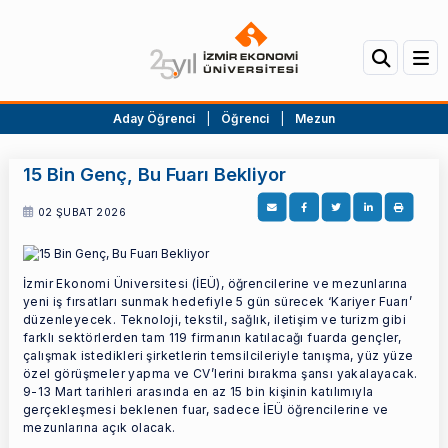
Aday Öğrenci
|
Öğrenci
|
Mezun
15 Bin Genç, Bu Fuarı Bekliyor
02 ŞUBAT 2026
İzmir Ekonomi Üniversitesi (İEÜ), öğrencilerine ve mezunlarına
yeni iş fırsatları sunmak hedefiyle 5 gün sürecek ‘Kariyer Fuarı’
düzenleyecek. Teknoloji, tekstil, sağlık, iletişim ve turizm gibi
farklı sektörlerden tam 119 firmanın katılacağı fuarda gençler,
çalışmak istedikleri şirketlerin temsilcileriyle tanışma, yüz yüze
özel görüşmeler yapma ve CV’lerini bırakma şansı yakalayacak.
9-13 Mart tarihleri arasında en az 15 bin kişinin katılımıyla
gerçekleşmesi beklenen fuar, sadece İEÜ öğrencilerine ve
mezunlarına açık olacak.