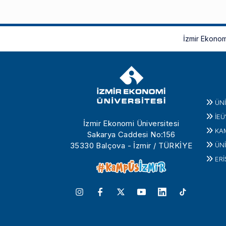
İzmir Ekonom
ÜN
İEÜ
İzmir Ekonomi Üniversitesi
KA
Sakarya Caddesi No:156
35330 Balçova - İzmir / TÜRKİYE
ÜNİ
ERİ