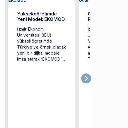
Yükseköğretimde
Genç Mimarların
Yeni Model: EKOMOD
Projesine Ödül
İzmir Ekonomi
İzmir Ekonomi
Üniversitesi (İEÜ),
Üniversitesi (İEÜ)
yükseköğretimde
Mimarlık Bölümü me
Türkiye’ye örnek olacak
Aylin Akay, mimar
yeni bir dijital modele
arkadaşları Işıl Cere
imza atarak ‘EKOMOD’
Tur ve Başak Ünver 
adlı yazılımı geliştirdi. ...
birlikte geliştirdiği ...