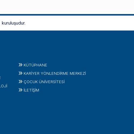
kuruluşudur.
KÜTÜPHANE
KARİYER YÖNLENDİRME MERKEZİ
R
ÇOCUK ÜNIVERSITESI
LOJI
İLETIŞIM