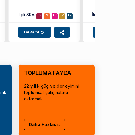
İlgili SKA:
İlgili SKA:
8
9
10
12
17
4
9
10
Devamı
Devamı
TOPLUMA FAYDA
22 yıllık güç ve deneyimini
rlık
toplumsal çalışmalara
aktarmak..
Daha Fazlası..