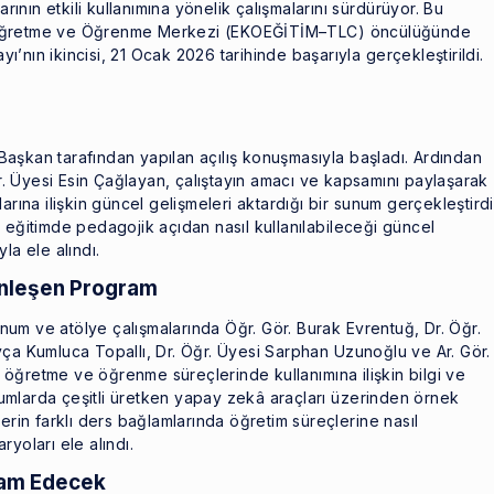
nın etkili kullanımına yönelik çalışmalarını sürdürüyor. Bu
 Öğretme ve Öğrenme Merkezi (EKOEĞİTİM–TLC) öncülüğünde
’nın ikincisi, 21 Ocak 2026 tarihinde başarıyla gerçekleştirildi.
z Başkan tarafından yapılan açılış konuşmasıyla başladı. Ardından
. Üyesi Esin Çağlayan, çalıştayın amacı ve kapsamını paylaşarak
na ilişkin güncel gelişmeleri aktardığı bir sunum gerçekleştirdi
 eğitimde pedagojik açıdan nasıl kullanılabileceği güncel
la ele alındı.
inleşen Program
um ve atölye çalışmalarında Öğr. Gör. Burak Evrentuğ, Dr. Öğr.
yça Kumluca Topallı, Dr. Öğr. Üyesi Sarphan Uzunoğlu ve Ar. Gör.
öğretme ve öğrenme süreçlerinde kullanımına ilişkin bilgi ve
turumlarda çeşitli üretken yapay zekâ araçları üzerinden örnek
erin farklı ders bağlamlarında öğretim süreçlerine nasıl
yoları ele alındı.
vam Edecek