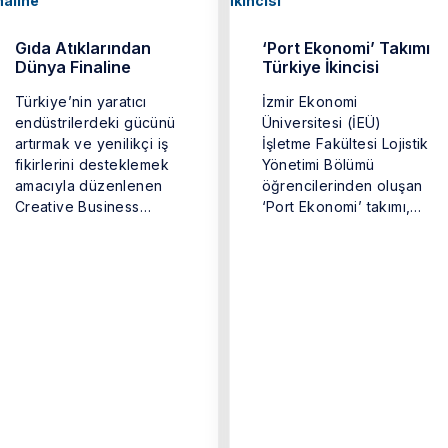
Gıda Atıklarından
‘Port Ekonomi’ Takımı
Dünya Finaline
Türkiye İkincisi
Türkiye’nin yaratıcı
İzmir Ekonomi
endüstrilerdeki gücünü
Üniversitesi (İEÜ)
artırmak ve yenilikçi iş
İşletme Fakültesi Lojistik
fikirlerini desteklemek
Yönetimi Bölümü
amacıyla düzenlenen
öğrencilerinden oluşan
Creative Business
‘Port Ekonomi’ takımı,
Cup’ın (Türkiye Yaratıcı
Türkiye genelinden
İş Kupası) kazananı ...
iddialı ekiplerin yer
aldığı ...