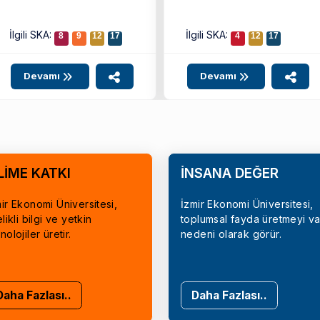
İlgili SKA:
İlgili SKA:
8
9
12
17
4
12
17
Devamı
Devamı
LİME KATKI
İNSANA DEĞER
ir Ekonomi Üniversitesi,
İzmir Ekonomi Üniversitesi,
elikli bilgi ve yetkin
toplumsal fayda üretmeyi va
nolojiler üretir.
nedeni olarak görür.
Daha Fazlası..
Daha Fazlası..