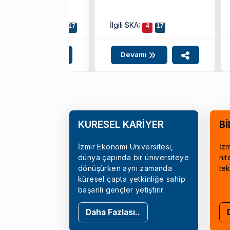
i SKA:
İlgili SKA:
4
9
11
12
17
4
17
evamı
Devamı
KÜRESEL KARİYER
Bİ
İzmir Ekonomi Üniversitesi,
İzm
dünya çapında bir üniversiteye
nit
dönüşürken aynı zamanda
tek
küresel çapta yetkinliğe sahip
başarılı gençler yetiştirir.
Daha Fazlası..