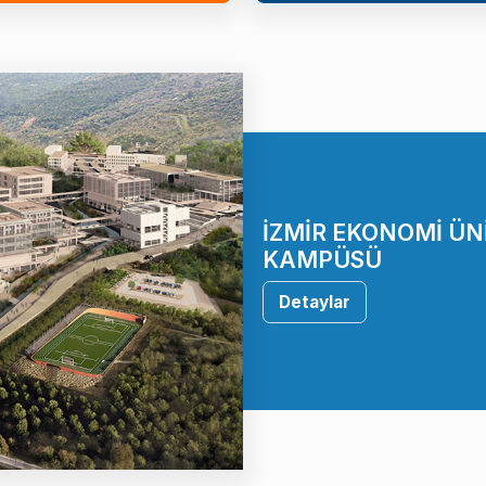
İZMİR EKONOMİ ÜN
KAMPÜSÜ
Detaylar