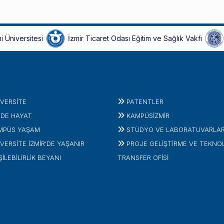
i Üniversitesi
İzmir Ticaret Odası Eğitim ve Sağlık Vakfı
IVERSITE
PATENTLER
'DE HAYAT
KAMPÜSİZMIR
MPÜS YAŞAM
STÜDYO VE LABORATUVARLA
VERSİTE İZMİR'DE YAŞANIR
PROJE GELIŞTIRME VE TEKNO
ŞİLEBİLİRLİK BEYANI
TRANSFER OFISI