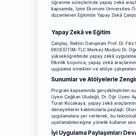
öğrenme süreçlerinde yapay zekâ araçları
kapsamda, İzmir Ekonomi Üniversitesi
düzenlenen Eğitimde Yapay Zekâ Çalıştayı
Yapay Zekâ ve Eğitim
Çalıştay, Rektör Danışmanı Prof. Dr. Fili
EKOEĞİTİM–TLC Merkez
Müdürü Dr. Öğr
yükseköğretimde yapay zekâ uygulamaları
Etkinlik boyunca, yapay zekâ araçlarının
uygulama örnekleri ve atölye çalışmalarıy
Sunumlar ve Atölyelerle Zeng
Program kapsamında gerçekleştirilen sun
Üyesi Çağkan Uludağlı, Dr. Öğr. Üyesi A
Turan Kocakaya, yapay zekâ araçlarının 
deneyimlerini katılımcılarla paylaştı. O
uygulamalara yer verilerek, bu teknolojil
uyarlanabileceğine yönelik kullanım senar
İyi Uygulama Paylaşımları De