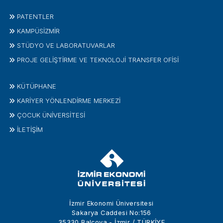
PATENTLER
KAMPÜSİZMIR
STÜDYO VE LABORATUVARLAR
PROJE GELIŞTIRME VE TEKNOLOJI TRANSFER OFISI
KÜTÜPHANE
KARİYER YÖNLENDİRME MERKEZİ
ÇOCUK ÜNIVERSITESI
İLETIŞIM
İzmir Ekonomi Üniversitesi
Sakarya Caddesi No:156
35330 Balçova - İzmir / TÜRKİYE