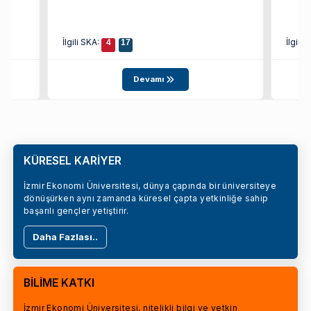
İlgili SKA:
İlgili
4
17
Devamı
KÜRESEL KARİYER
İzmir Ekonomi Üniversitesi, dünya çapında bir üniversiteye
dönüşürken aynı zamanda küresel çapta yetkinliğe sahip
başarılı gençler yetiştirir.
Daha Fazlası..
BİLİME KATKI
İzmir Ekonomi Üniversitesi, nitelikli bilgi ve yetkin