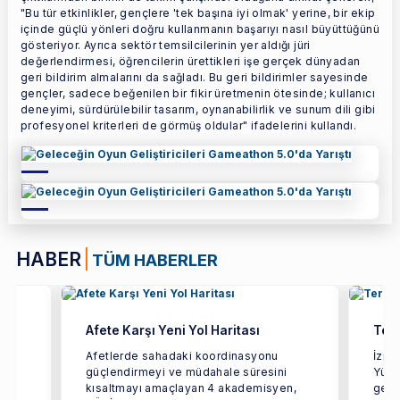
"Bu tür etkinlikler, gençlere 'tek başına iyi olmak' yerine, bir ekip
içinde güçlü yönleri doğru kullanmanın başarıyı nasıl büyüttüğünü
gösteriyor. Ayrıca sektör temsilcilerinin yer aldığı jüri
değerlendirmesi, öğrencilerin ürettikleri işe gerçek dünyadan
geri bildirim almalarını da sağladı. Bu geri bildirimler sayesinde
gençler, sadece beğenilen bir fikir üretmenin ötesinde; kullanıcı
deneyimi, sürdürülebilir tasarım, oynanabilirlik ve sunum dili gibi
profesyonel kriterleri de görmüş oldular" ifadelerini kullandı.
HABER
TÜM HABERLER
Afete Karşı Yeni Yol Haritası
Terc
ün
Afetlerde sahadaki koordinasyonu
İzmi
güçlendirmeyi ve müdahale süresini
Yüks
rçok
kısaltmayı amaçlayan 4 akademisyen,
geçir