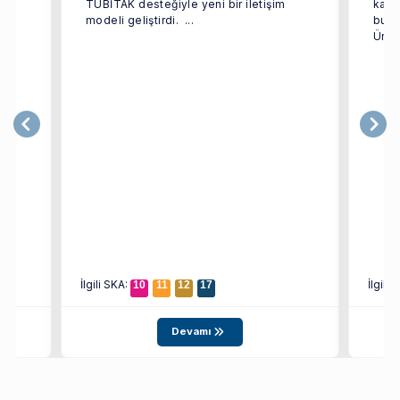
TÜBİTAK desteğiyle yeni bir iletişim
kaps
modeli geliştirdi. ...
bulu
Ünive
İlgili SKA:
İlgili
10
11
12
17
Devamı