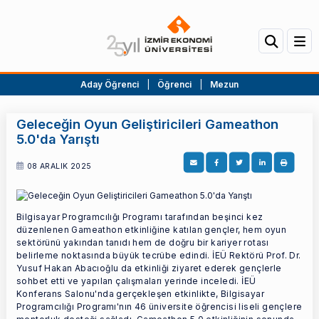
Aday Öğrenci
|
Öğrenci
|
Mezun
Geleceğin Oyun Geliştiricileri Gameathon
5.0'da Yarıştı
08 ARALIK 2025
Bilgisayar Programcılığı Programı tarafından beşinci kez
düzenlenen Gameathon etkinliğine katılan gençler, hem oyun
sektörünü yakından tanıdı hem de doğru bir kariyer rotası
belirleme noktasında büyük tecrübe edindi. İEÜ Rektörü Prof. Dr.
Yusuf Hakan Abacıoğlu da etkinliği ziyaret ederek gençlerle
sohbet etti ve yapılan çalışmaları yerinde inceledi. İEÜ
Konferans Salonu'nda gerçekleşen etkinlikte, Bilgisayar
Programcılığı Programı'nın 46 üniversite öğrencisi liseli gençlere