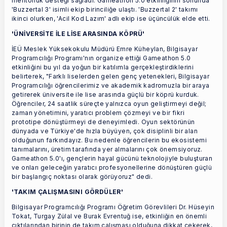
mentorluk desteği sağladı. Gameathon 5.0 etkinliğinin sonunda
'Buzzertal 3' isimli ekip birinciliğe ulaştı. 'Buzzertal 2' takımı
ikinci olurken, 'Acil Kod Lazım' adlı ekip ise üçüncülük elde etti.
'ÜNİVERSİTE İLE LİSE ARASINDA KÖPRÜ'
İEÜ Meslek Yüksekokulu Müdürü Emre Küheylan, Bilgisayar
Programcılığı Programı'nın organize ettiği Gameathon 5.0
etkinliğini bu yıl da yoğun bir katılımla gerçekleştirdiklerini
belirterek, "Farklı liselerden gelen genç yetenekleri, Bilgisayar
Programcılığı öğrencilerimiz ve akademik kadromuzla bir araya
getirerek üniversite ile lise arasında güçlü bir köprü kurduk.
Öğrenciler, 24 saatlik süreçte yalnızca oyun geliştirmeyi değil;
zaman yönetimini, yaratıcı problem çözmeyi ve bir fikri
prototipe dönüştürmeyi de deneyimledi. Oyun sektörünün
dünyada ve Türkiye'de hızla büyüyen, çok disiplinli bir alan
olduğunun farkındayız. Bu nedenle öğrencilerin bu ekosistemi
tanımalarını, üretim tarafında yer almalarını çok önemsiyoruz.
Gameathon 5.0'ı, gençlerin hayal gücünü teknolojiyle buluşturan
ve onları geleceğin yaratıcı profesyonellerine dönüştüren güçlü
bir başlangıç noktası olarak görüyoruz" dedi.
'TAKIM ÇALIŞMASINI GÖRDÜLER'
Bilgisayar Programcılığı Programı Öğretim Görevlileri Dr. Hüseyin
Tokat, Turgay Zülal ve Burak Evrentuğ ise, etkinliğin en önemli
çıktılarından birinin de takım çalışması olduğuna dikkat çekerek,