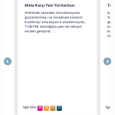
Afete Karşı Yeni Yol Haritası
Terc
ün
Afetlerde sahadaki koordinasyonu
İzmi
güçlendirmeyi ve müdahale süresini
Yüks
rçok
kısaltmayı amaçlayan 4 akademisyen,
geçir
TÜBİTAK desteğiyle yeni bir iletişim
kaps
modeli geliştirdi. ...
bulu
Ünive
İlgili SKA:
İlgili
10
11
12
17