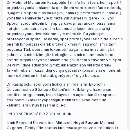
Dr. Mehmet Muharrem Kasapoğlu, İzmir’e hem tesis hem sportif
organizasyonlar anlamında çok önem verdiklerini ifade ederek,
“Çağımızın spora olan yaklaşımı; saha içi performansın, saha dışı
yönetim kabiliyetleriyle birlikte yürütülmesini gerekli kılıyor.
Sporun sürdürülebilir bir yapıya kavuşması ancak; pazarlama,
iletişim, sponsorluk ve tüm kurumsal bileşenlerin, saha içi
organizasyonu desteklemesiyle mümkün. Bu yaklaşım,
profesyonel sporcular kadar, spor profesyonellerinin de sürecin
önemli bir parçası olarak ortaya çıkmasını sağlıyor. İzmir, tarihi
boyunca Türk sporunun lokomotif başarılarına imza atmış bir
şehrimiz. İzmir bizim göz bebeğimiz. İzmir’e hem tesis hem
sportif organizasyonlar anlamında çok önem veriyoruz ve ‘Spor
Devrimi’ diye adlandırdığımız; ülkemizin son yıllarda branş
farketmeksizin kazandığı dünya çapındaki başarıların en önemli
merkezlerinden biri olarak görüyoruz” diye konuştu.
Dr. Kasapoğlu, spor yöneticiliği alanında İzmir Ekonomi
Üniversitesi ve Göztepe Kulübü’nün katkılarıyla hazırlanan
sertifika programının, insan kaynakları açısından ülke sporuna
çok önemli katkılar yapacağını belirterek, şimdiden tüm
katılımcılara üstün başarılar diledi.
‘İYİ YÖNETİLMEK’ BİR ZORUNLULUK
İzmir Ekonomi Üniversitesi Mütevelli Heyet Başkanı Mahmut
Özgener, Türkiye’de sporun kurumsallaşması ve sürdürülebilir