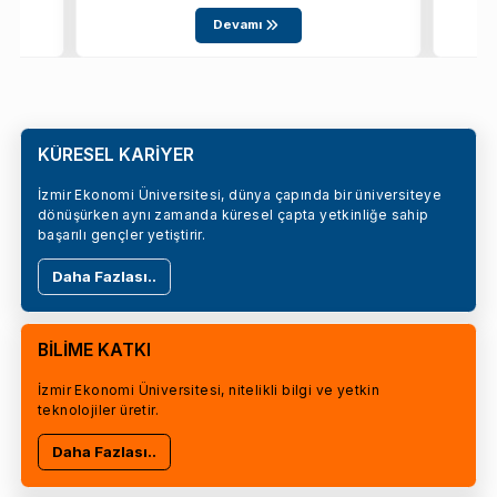
Devamı
KÜRESEL KARİYER
İzmir Ekonomi Üniversitesi, dünya çapında bir üniversiteye
dönüşürken aynı zamanda küresel çapta yetkinliğe sahip
başarılı gençler yetiştirir.
Daha Fazlası..
BİLİME KATKI
İzmir Ekonomi Üniversitesi, nitelikli bilgi ve yetkin
teknolojiler üretir.
Daha Fazlası..