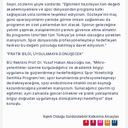
Sepil, sözlerini şöyle sürdürdü: “Eğitimleri hazırlayan tüm değerli
akademisyenlere ve spor dünyasından programa katkı
sağlayacak usta isimlere teşekkür ediyorum. Göztepe’nin maç
günü operasyonlarını yerinde görme imkanı sağlanması da
programın en özel yanlarından biri olacak. Sporun geleceğine
yatırım yapmak, kulüplerimizin yarınını güvence altına almaktır.
Bu programın İzmir’den tüm Türkiye’ye örnek olacağına yürekten
inanıyorum. Spor dünyasında profesyonelleşmeyi hedefleyen
herkesi bu değerli yolculuğa katılmaya davet ediyorum.”
“PRATİK BİLGİ, UYGULAMAYA DÖNÜŞECEK”
İEÜ Rektörü Prof. Dr. Yusuf Hakan Abacıoğlu ise, “Mikro-
yeterlilikler üzerine kurguladığımız ve akademik bilgiyi
uygulama ile güçlendirmeyi hedeflediğimiz Spor Yöneticiliği
Sertifika Programı’nın; spor kurumlarında profesyonelleşmeyi
destekleyeceğine, spor endüstrisine nitelikli insan kaynağı
kazandıracağına yürekten inanıyorum. Sunacağımız çevrim içi
eğitimler; aynı zamanda güncel örnekler ve pratik yaklaşımlarla
bilgiyi doğrudan uygulamaya dönüştürmeyi hedefliyor” diye
konuştu.
İlişkili Olduğu Sürdürülebilir Kalkınma Amaçları
4
8
10
12
17