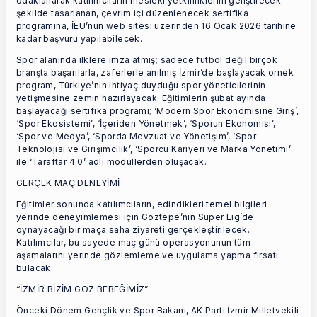
odaklanarak katılımcıların mesleki yetkinliklerini geliştirecek
şekilde tasarlanan, çevrim içi düzenlenecek sertifika
programına, İEÜ’nün web sitesi üzerinden 16 Ocak 2026 tarihine
kadar başvuru yapılabilecek.
Spor alanında ilklere imza atmış; sadece futbol değil birçok
branşta başarılarla, zaferlerle anılmış İzmir’de başlayacak örnek
program, Türkiye’nin ihtiyaç duyduğu spor yöneticilerinin
yetişmesine zemin hazırlayacak. Eğitimlerin şubat ayında
başlayacağı sertifika programı; ‘Modern Spor Ekonomisine Giriş’,
‘Spor Ekosistemi’, ‘İçeriden Yönetmek’, ‘Sporun Ekonomisi’,
‘Spor ve Medya’, ‘Sporda Mevzuat ve Yönetişim’, ‘Spor
Teknolojisi ve Girişimcilik’, ‘Sporcu Kariyeri ve Marka Yönetimi’
ile ‘Taraftar 4.0’ adlı modüllerden oluşacak.
GERÇEK MAÇ DENEYİMİ
Eğitimler sonunda katılımcıların, edindikleri temel bilgileri
yerinde deneyimlemesi için Göztepe’nin Süper Lig’de
oynayacağı bir maça saha ziyareti gerçekleştirilecek.
Katılımcılar, bu sayede maç günü operasyonunun tüm
aşamalarını yerinde gözlemleme ve uygulama yapma fırsatı
bulacak.
“İZMİR BİZİM GÖZ BEBEĞİMİZ”
Önceki Dönem Gençlik ve Spor Bakanı, AK Parti İzmir Milletvekili