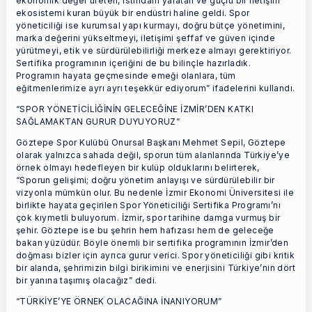
ekonomik değer üreten, istihdam yaratan ve güçlü bir iletişim
ekosistemi kuran büyük bir endüstri haline geldi. Spor
yöneticiliği ise kurumsal yapı kurmayı, doğru bütçe yönetimini,
marka değerini yükseltmeyi, iletişimi şeffaf ve güven içinde
yürütmeyi, etik ve sürdürülebilirliği merkeze almayı gerektiriyor.
Sertifika programının içeriğini de bu bilinçle hazırladık.
Programın hayata geçmesinde emeği olanlara, tüm
eğitmenlerimize ayrı ayrı teşekkür ediyorum” ifadelerini kullandı.
“SPOR YÖNETİCİLİĞİNİN GELECEĞİNE İZMİR’DEN KATKI
SAĞLAMAKTAN GURUR DUYUYORUZ”
Göztepe Spor Kulübü Onursal Başkanı Mehmet Sepil, Göztepe
olarak yalnızca sahada değil, sporun tüm alanlarında Türkiye’ye
örnek olmayı hedefleyen bir kulüp olduklarını belirterek,
“Sporun gelişimi; doğru yönetim anlayışı ve sürdürülebilir bir
vizyonla mümkün olur. Bu nedenle İzmir Ekonomi Üniversitesi ile
birlikte hayata geçirilen Spor Yöneticiliği Sertifika Programı’nı
çok kıymetli buluyorum. İzmir, spor tarihine damga vurmuş bir
şehir. Göztepe ise bu şehrin hem hafızası hem de geleceğe
bakan yüzüdür. Böyle önemli bir sertifika programının İzmir’den
doğması bizler için ayrıca gurur verici. Spor yöneticiliği gibi kritik
bir alanda, şehrimizin bilgi birikimini ve enerjisini Türkiye’nin dört
bir yanına taşımış olacağız” dedi.
“TÜRKİYE’YE ÖRNEK OLACAĞINA İNANIYORUM”