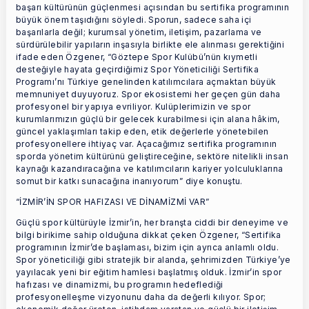
başarı kültürünün güçlenmesi açısından bu sertifika programının
büyük önem taşıdığını söyledi. Sporun, sadece saha içi
başarılarla değil; kurumsal yönetim, iletişim, pazarlama ve
sürdürülebilir yapıların inşasıyla birlikte ele alınması gerektiğini
ifade eden Özgener, “Göztepe Spor Kulübü’nün kıymetli
desteğiyle hayata geçirdiğimiz Spor Yöneticiliği Sertifika
Programı’nı Türkiye genelinden katılımcılara açmaktan büyük
memnuniyet duyuyoruz. Spor ekosistemi her geçen gün daha
profesyonel bir yapıya evriliyor. Kulüplerimizin ve spor
kurumlarımızın güçlü bir gelecek kurabilmesi için alana hâkim,
güncel yaklaşımları takip eden, etik değerlerle yönetebilen
profesyonellere ihtiyaç var. Açacağımız sertifika programının
sporda yönetim kültürünü geliştireceğine, sektöre nitelikli insan
kaynağı kazandıracağına ve katılımcıların kariyer yolculuklarına
somut bir katkı sunacağına inanıyorum” diye konuştu.
“İZMİR’İN SPOR HAFIZASI VE DİNAMİZMİ VAR”
Güçlü spor kültürüyle İzmir’in, her branşta ciddi bir deneyime ve
bilgi birikime sahip olduğuna dikkat çeken Özgener, “Sertifika
programının İzmir’de başlaması, bizim için ayrıca anlamlı oldu.
Spor yöneticiliği gibi stratejik bir alanda, şehrimizden Türkiye’ye
yayılacak yeni bir eğitim hamlesi başlatmış olduk. İzmir’in spor
hafızası ve dinamizmi, bu programın hedeflediği
profesyonelleşme vizyonunu daha da değerli kılıyor. Spor;