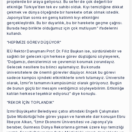
projelerde bir araya geliyoruz. Bu sefer de çok değerli bir
etkinliğe Türkiye’den tek ev sahibi olduk. Kıyı temizliğine dikkat
çekmek ve dünya ölçeğinde bir harekete ortak olmak istedik.
Japonya’dan sonra en geniş katılımlı kıyı etkinliğini
gerçekleştirdik. Bu bir duyarlılık, bu bir harekete geçme çağrısı.
Burada hep birlikte olduğumuz için çok mutluyum” ifadelerini
kullandı.
“HEPİMİZE GÖREV DÜŞÜYOR”
İEÜ Rektör Danışmanı Prof. Dr. Filiz Başkan ise, sürdürülebilir ve
sağlıklı bir gelecek için herkese görev düştüğünü söyleyerek,
“Doğamızı, denizlerimizi ve çevremizi korumak zorundayız.
Gelecek nesillere bu bilinci aşılamalıyız. Bu konuda
üniversitelere de önemli görevler düşüyor. Ancak bu görevi
sadece kampüs içindeki etkinliklerle sınırlı tutamayız. Üniversite
olarak, İzmir’in tamamını kampüsümüz olarak görüyoruz. Bugün
de bunun güçlü bir mesajını verdiğimizi söyleyebilirim. Ertkinliğe
katılan herkese teşekkür ediyoruz” diye konuştu.
“REKOR İÇİN TOPLANDIK”
İzmir Büyükşehir Belediyesi çatısı altındaki Engelli Çalışmaları
Şube Müdürlüğü’nde görev yapan ve harekete dair konuşan Ebru
İlbeyce Alkan, “İzmir Ekonomi Üniversitesi ve Japonya’yla
beraber, Guinness Dünya Rekorlarına girmek üzere kıyı temizliği