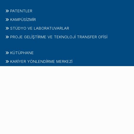
PATENTLER
KAMPÜSİZMIR
STÜDYO VE LABORATUVARLAR
PROJE GELIŞTIRME VE TEKNOLOJI TRANSFER OFISI
KÜTÜPHANE
KARİYER YÖNLENDİRME MERKEZİ
ÇOCUK ÜNIVERSITESI
İLETIŞIM
İzmir Ekonomi Üniversitesi
Sakarya Caddesi No:156