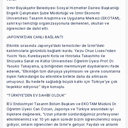
İzmir Büyükşehir Belediyesi Sosyal Hizmetler Dairesi Başkanlığı
Engelli Çalışmaları Şube Müdürlüğü ve İzmir Ekonomi
Üniversitesi Tasarım Araştırma ve Uygulama Merkezi (EKOTAM),
sahil kıyı temizliği organizasyonuna dernekleri, okulları ve
öğrencileri de dahil etti.
JAPONYA’DAN CANLI BAĞLANTI
Etkinlik sırasında Japonya’daki temsilciler de İzmir’deki
katılımcılarla görüntülü bağlantı kurdu. Yaizu Chuo Lisesi’nden
Yuichi Yaoi, Kurebayashi Kota ve Hirotaka Takashiho ile
Shizuoka Sanat ve Kültür Üniversitesi Öğretim Üyesi Prof. Dr.
Yasuko Takayama, iş birliğinden memnuniyet duyduklarını ifade
ederek, “Etkinliğin tüm dünyaya yayılmasını ve çevre sorunlarına
ilişkin farkındalığın bu etkinlikle birlikte daha da artmasını
umuyoruz. Bu hedefe sağladığı büyük katkı için Türkiye’ye çok
teşekkür ediyoruz” diye konuştu.
“TÜRKİYE’DEN EV SAHİBİ OLDUK”
İEÜ Endüstriyel Tasarım Bölüm Başkanı ve EKOTAM Müdürü Dr.
Öğretim Üyesi Can Özcan, Japonya ve Türkiye arasındaki iyi
ilişkilere değinerek, “Uzun yıllardır sürdürdüğümüz profesyonel
etkinliklerimiz var. 10 yılı aşkın süredir bizim öğrencilerimiz oraya
gidiyor, onların öğrencileri de İzmir'e geliyor. Faydalı ve anlamlı