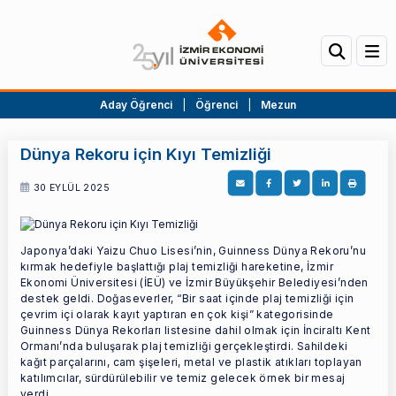
Aday Öğrenci
|
Öğrenci
|
Mezun
Dünya Rekoru için Kıyı Temizliği
30 EYLÜL 2025
Japonya’daki Yaizu Chuo Lisesi’nin, Guinness Dünya Rekoru’nu
kırmak hedefiyle başlattığı plaj temizliği hareketine, İzmir
Ekonomi Üniversitesi (İEÜ) ve İzmir Büyükşehir Belediyesi’nden
destek geldi. Doğaseverler, “Bir saat içinde plaj temizliği için
çevrim içi olarak kayıt yaptıran en çok kişi” kategorisinde
Guinness Dünya Rekorları listesine dahil olmak için İnciraltı Kent
Ormanı’nda buluşarak plaj temizliği gerçekleştirdi. Sahildeki
kağıt parçalarını, cam şişeleri, metal ve plastik atıkları toplayan
katılımcılar, sürdürülebilir ve temiz gelecek örnek bir mesaj
verdi.