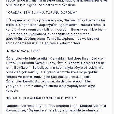
yaptık. Engelli Çalışmaları Şube Müdürlüğü olarak derneklerle ve
okullarla iş birliği halinde hareket ettik” dedi.
“ORADAKİ TEMİZLİK KÜLTÜRÜNÜ GÖRDÜM”
İEÜ öğrencisi Konuralp Yücesoy ise, “Benim için çok anlamlı bir
etkinlik. Geçen sene Japonya’da eğitim aldım. Oradaki temizlik
kültürünü ve sorumluluk bilincini gördüm. Bunun kesinlikle bizim
ülkemizde de uygulanabilir ve tanıtılır hale getirilmesi
gerektiğini düşünüyorum. Temizlik, toplumumuz ve bireyler
adına önemli bir unsur. Hep temiz kalalım” dedi.
“KOŞA KOŞA GELDİK”
Öğrencileriyle birlikte etkinliğe katılan Narlıdere İhsan Çelikten
Ortaokulu Müdürü Nazan Tunay, “İzmir Ekonomi Üniversitesi ile
İzmir Büyükşehir Belediyesi’nin katkılarıyla böyle bir etkinlikte
olmaktan çok mutluyuz. Öğrencilerimizle koşa koşa geldik.
Rekora ve çevre temizliğine katkıda bulunmak istedik.
Öğrenciler keyifli. Biz okulumuzda da böyle etkinlikler
yapıyoruz. Temiz olmayan sınıfta ders yapmıyorlar” diye
konuştu.
“PROJEDE YER ALMAKTAN GURUR DUYDUK”
Narlıdere Mehmet Seyfi Eraltay Anadolu Lisesi Müdürü Mustafa
Koyuncu ise, “Öğrencilerimizle böyle bir etkinlikte olmaktan