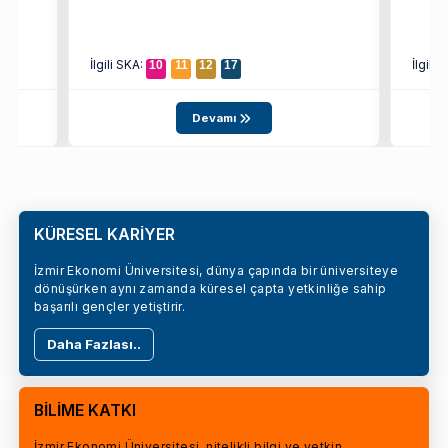
İlgili SKA:
İlgili
10
11
12
17
Devamı
KÜRESEL KARİYER
İzmir Ekonomi Üniversitesi, dünya çapında bir üniversiteye
dönüşürken aynı zamanda küresel çapta yetkinliğe sahip
başarılı gençler yetiştirir.
Daha Fazlası..
BİLİME KATKI
İzmir Ekonomi Üniversitesi, nitelikli bilgi ve yetkin