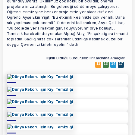
gurur duyuyoruz. Okulumuz çok köklü bir okuldur, önemli
projelere imza atmıştır. Bu geleneği sürdürmeye çalışıyoruz.
Öğrencilerimiz yine benzer projelerde yer alacaktır” dedi.
Öğrenci Ayşe Ekin Yiğit, “Bu etkinlik kesinlikle çok verimli. Daha
sık yapılması çok önemli” ifadelerini kullanırken, Asya Çallı ise,
“Bu projede yer almaktan gurur duyuyorum” diye konuştu.
Temizlik hareketinde yer alan Alptuğ Atay, “En çok sigara izmariti
topladık. Sağlığımıza çok zararlılar. Etkinliğe katılmak güzel bir
duygu. Çevremizi kirletmeyelim” dedi.
İlişkili Olduğu Sürdürülebilir Kalkınma Amaçları
11
13
14
17