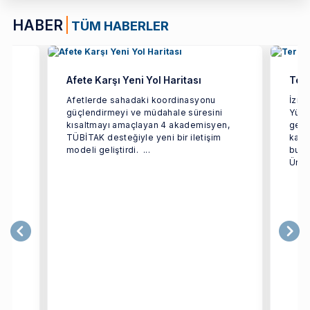
HABER
TÜM HABERLER
Afete Karşı Yeni Yol Haritası
Terc
ün
Afetlerde sahadaki koordinasyonu
İzmi
güçlendirmeyi ve müdahale süresini
Yüks
rçok
kısaltmayı amaçlayan 4 akademisyen,
geçir
TÜBİTAK desteğiyle yeni bir iletişim
kaps
modeli geliştirdi. ...
bulu
Ünive