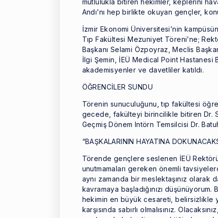
mutlulukla bitiren hekimler, keplerini h
Andı’nı hep birlikte okuyan gençler, kon
İzmir Ekonomi Üniversitesi’nin kampüsü
Tıp Fakültesi Mezuniyet Töreni’ne; Rektö
Başkanı Selami Özpoyraz, Meclis Başkan 
İlgi Şemin, İEÜ Medical Point Hastanesi 
akademisyenler ve davetliler katıldı.
ÖĞRENCİLER SUNDU
Törenin sunuculuğunu, tıp fakültesi öğ
gecede, fakülteyi birincilikle bitiren Dr.
Geçmiş Dönem Intörn Temsilcisi Dr. Batu
“BAŞKALARININ HAYATINA DOKUNACAKS
Törende gençlere seslenen İEÜ Rektörü 
unutmamaları gereken önemli tavsiyelerd
aynı zamanda bir meslektaşınız olarak d
kavramaya başladığınızı düşünüyorum. Ba
hekimin en büyük cesareti, belirsizlikle 
karşısında sabırlı olmalısınız. Olacaksını