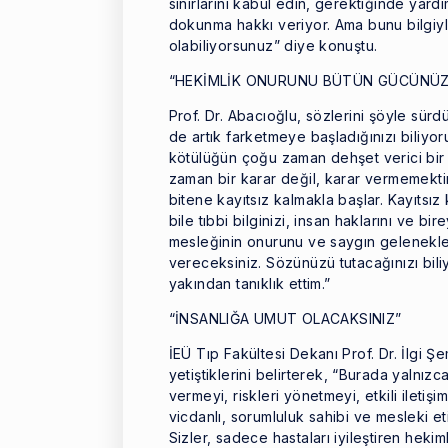
sınırlarını kabul edin, gerektiğinde yar
dokunma hakkı veriyor. Ama bunu bilgiyle
olabiliyorsunuz” diye konuştu.
“HEKİMLİK ONURUNU BÜTÜN GÜCÜNÜ
Prof. Dr. Abacıoğlu, sözlerini şöyle sürdü
de artık farketmeye başladığınızı biliyo
kötülüğün çoğu zaman dehşet verici bir yü
zaman bir karar değil, karar vermemektir; 
bitene kayıtsız kalmakla başlar. Kayıtsı
bile tıbbi bilginizi, insan haklarını ve b
mesleğinin onurunu ve saygın gelenekle
vereceksiniz. Sözünüzü tutacağınızı bili
yakından tanıklık ettim.”
“İNSANLIĞA UMUT OLACAKSINIZ”
İEÜ Tıp Fakültesi Dekanı Prof. Dr. İlgi Ş
yetiştiklerini belirterek, “Burada yalnızc
vermeyi, riskleri yönetmeyi, etkili iletiş
vicdanlı, sorumluluk sahibi ve mesleki eti
Sizler, sadece hastaları iyileştiren hekim