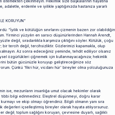
dım istemekten çekinmeyin. Hekimlik size başkalarının hayatına
, adaletle, erdemle ve iyilikle yaptığınızda hastanıza yararlı
ZLE KORUYUN”
rdü: “İyilik ve kötülüğün sınırlarını çizmenin bazen zor olabildiğin
rum. Yirminci yüzyılın en sarsıcı düşünürlerinden Hannah Arendt,
zle değil, sıradanlıkla karşımıza çıktığını söyler. Kötülük, çoğu
bir tercih değil, tercihsizliktir. Gözlerimizi kapamakla, olup
z kalmayın. Az sonra edeceğiniz yeminde, tehdit ediliyor olsanız
ireysel özgürlükleri çiğnemek için kullanmayacağınıza; hekimlik
rini bütün gücünüzle koruyup geliştireceğinize söz
yorum. Çünkü ‘fikri hür, vicdanı hür’ bireyler olma yolculuğunuza
emin ise, mezunların insanlığa umut olacak hekimler olarak
a tıbbi bilgi edinmediniz. Eleştirel düşünmeyi, doğru karar
im kurmayı ve ekip olmayı öğrendiniz. Bilgili olmanın yanı sıra
k değerleri içselleştirmiş bireyler olarak hayata atılıyorsunuz.
ler değil; toplum sağlığını koruyan, çevresine duyarlı, sağlıklı