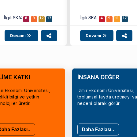
İlgili SKA:
İlgili SKA:
8
9
12
17
4
9
11
17
Devamı
Devamı
LİME KATKI
İNSANA DEĞER
ir Ekonomi Üniversitesi,
İzmir Ekonomi Üniversitesi,
elikli bilgi ve yetkin
toplumsal fayda üretmeyi va
nolojiler üretir.
nedeni olarak görür.
Daha Fazlası..
Daha Fazlası..