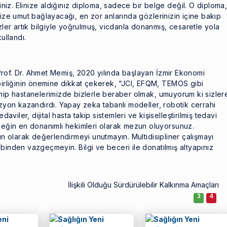
siniz. Elinize aldığınız diploma, sadece bir belge değil. O diploma
size umut bağlayacağı, en zor anlarında gözlerinizin içine bakıp
zler artık bilgiyle yoğrulmuş, vicdanla donanmış, cesaretle yola
ullandı.
rof. Dr. Ahmet Memiş, 2020 yılında başlayan İzmir Ekonomi
 birliğinin önemine dikkat çekerek, “JCI, EFQM, TEMOS gibi
ahip hastanelerimizde bizlerle beraber olmak, umuyorum ki sizler
izyon kazandırdı. Yapay zeka tabanlı modeller, robotik cerrahi
daviler, dijital hasta takip sistemleri ve kişiselleştirilmiş tedavi
eceğin en donanımlı hekimleri olarak mezun oluyorsunuz.
olarak değerlendirmeyi unutmayın. Multidisipliner çalışmayı
nsibinden vazgeçmeyin. Bilgi ve beceri ile donatılmış altyapınız
İlişkili Olduğu Sürdürülebilir Kalkınma Amaçları
3
4