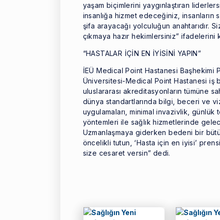
yaşam biçimlerini yaygınlaştıran liderler
insanlığa hizmet edeceğiniz, insanların 
şifa arayacağı yolculuğun anahtarıdır. Si
çıkmaya hazır hekimlersiniz” ifadelerini k
“HASTALAR İÇİN EN İYİSİNİ YAPIN”
İEÜ Medical Point Hastanesi Başhekimi P
Üniversitesi-Medical Point Hastanesi iş
uluslararası akreditasyonların tümüne s
dünya standartlarında bilgi, beceri ve v
uygulamaları, minimal invazivlik, günlük te
yöntemleri ile sağlık hizmetlerinde gel
Uzmanlaşmaya giderken bedeni bir bütün 
öncelikli tutun, ‘Hasta için en iyisi’ pre
size cesaret versin” dedi.