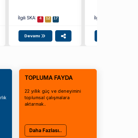
İlgili SKA:
İlgili SKA:
4
12
17
8
9
10
Devamı
Devamı
TOPLUMA FAYDA
22 yıllık güç ve deneyimini
rlık
toplumsal çalışmalara
aktarmak..
Daha Fazlası..