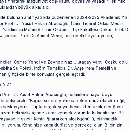
avaya fırlatarak mezuniyet coşkusunu doyasıya yaşadı. ‘Hekimlik
uklardan büyük alkış aldı.
nde bulunan amfitiyatroda düzenlenen 2024-2025 Akademik Yılı
r Prof. Dr. Yusuf Hakan Abacıoğlu, İzmir Ticaret Odası Meclis
Yardımcısı Mehmet Tahir Özdemir, Tıp Fakültesi Dekanı Prof. Dr
Başhekimi Prof. Dr. Ahmet Memiş, mütevelli heyet üyeleri,
rencileri Cemre Yendi ve Zeynep Naz Ulutagay yaptı. Coşku dolu
 Sabiha Su Polatlı, Intörn Temsilcisi Dr. Ayşe İrem Temelli ve
han Çiftçi de birer konuşma gerçekleştirdi.
INIZ”
Prof. Dr. Yusuf Hakan Abacıoğlu, hekimlere hayat boyu
e bulunurak, “Bugün sizlere yalnızca rektörünüz olarak değil,
a sesleniyorum. Tıpta birçok şeyin kesinlikten uzak olduğunu
zen belirsizlik içinde karar vermek zorunda kalacaksınız. Bir
yaşayabilmesidir. Kesinliği ararken alçakgönüllü, bilinmezlik
z, biliyorum. Kendinize karşı dürüst ve gerçekçi olun. Bilginizin