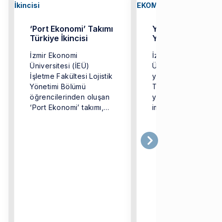
‘Port Ekonomi’ Takımı
Yükseköğretimde
Türkiye İkincisi
Yeni Model: EKO
İzmir Ekonomi
İzmir Ekonomi
Üniversitesi (İEÜ)
Üniversitesi (İEÜ),
İşletme Fakültesi Lojistik
yükseköğretimde
Yönetimi Bölümü
Türkiye’ye örnek o
öğrencilerinden oluşan
yeni bir dijital mode
‘Port Ekonomi’ takımı,
imza atarak ‘EKOMO
Türkiye genelinden
iddialı ekiplerin yer
aldığı ...