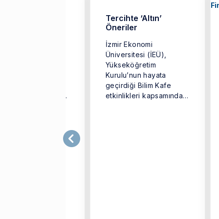
 5 Yılın Tek Türk
Tercihte ‘Altın’
encisi
Öneriler
r Ekonomi
İzmir Ekonomi
ersitesi (İEÜ)
Üniversitesi (İEÜ),
tme Fakültesi
Yükseköğretim
nomi Bölümü
Kurulu’nun hayata
unu Kerem Kavruk,
geçirdiği Bilim Kafe
pa Birliği tarafından
etkinlikleri kapsamında
nse edilen ve
‘Geleceğin Meslekleri’
anın en prestijli ...
adlı buluşmaya imza
attı.İzmir Ekonomi
Üniversitesi ...