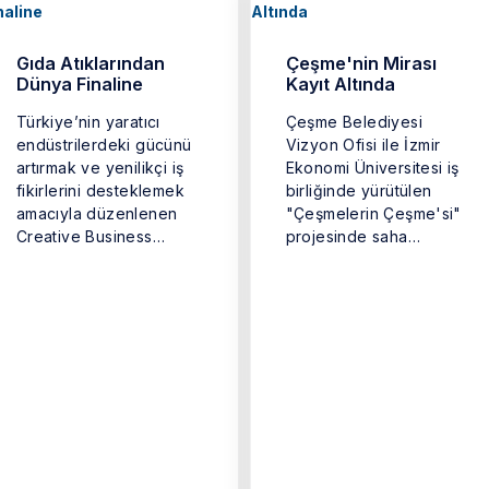
Gıda Atıklarından
Çeşme'nin Mirası
Dünya Finaline
Kayıt Altında
Türkiye’nin yaratıcı
Çeşme Belediyesi
endüstrilerdeki gücünü
Vizyon Ofisi ile İzmir
artırmak ve yenilikçi iş
Ekonomi Üniversitesi iş
fikirlerini desteklemek
birliğinde yürütülen
amacıyla düzenlenen
"Çeşmelerin Çeşme'si"
Creative Business
projesinde saha
Cup’ın (Türkiye Yaratıcı
çalışmaları tamamlandı.
İş Kupası) kazananı ...
...