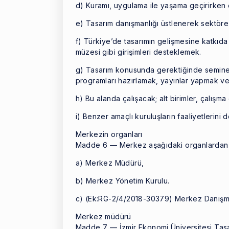
d) Kuramı, uygulama ile yaşama geçirirken e
e) Tasarım danışmanlığı üstlenerek sektöre
f) Türkiye’de tasarımın gelişmesine katkıd
müzesi gibi girişimleri desteklemek.
g) Tasarım konusunda gerektiğinde seminer
programları hazırlamak, yayınlar yapmak ve b
h) Bu alanda çalışacak; alt birimler, çalışma
i) Benzer amaçlı kuruluşların faaliyetlerini
Merkezin organları
Madde 6 — Merkez aşağıdaki organlardan 
a) Merkez Müdürü,
b) Merkez Yönetim Kurulu.
c) (Ek:RG-2/4/2018-30379) Merkez Danışm
Merkez müdürü
Madde 7 — İzmir Ekonomi Üniversitesi Tas