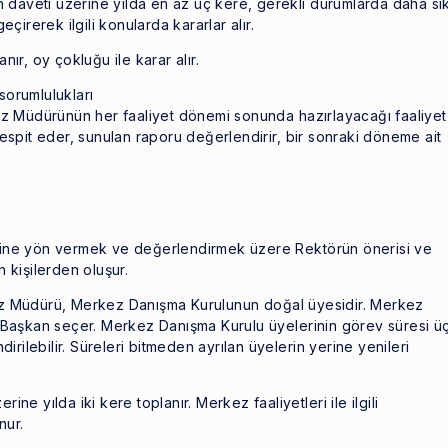
aveti üzerine yılda en az üç kere, gerekli durumlarda daha sı
çirerek ilgili konularda kararlar alır.
ır, oy çokluğu ile karar alır.
sorumlulukları
Müdürünün her faaliyet dönemi sonunda hazırlayacağı faaliyet
espit eder, sunulan raporu değerlendirir, bir sonraki döneme ait
rine yön vermek ve değerlendirmek üzere Rektörün önerisi ve
 kişilerden oluşur.
ez Müdürü, Merkez Danışma Kurulunun doğal üyesidir. Merkez
 Başkan seçer. Merkez Danışma Kurulu üyelerinin görev süresi ü
irilebilir. Süreleri bitmeden ayrılan üyelerin yerine yenileri
e yılda iki kere toplanır. Merkez faaliyetleri ile ilgili
nur.