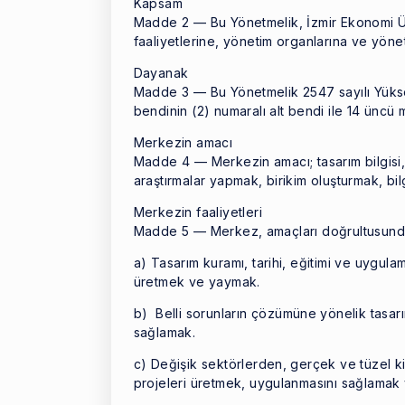
Kapsam
Madde 2 — Bu Yönetmelik, İzmir Ekonomi Ün
faaliyetlerine, yönetim organlarına ve yönet
Dayanak
Madde 3 — Bu Yönetmelik 2547 sayılı Yüksek
bendinin (2) numaralı alt bendi ile 14 üncü 
Merkezin amacı
Madde 4 — Merkezin amacı; tasarım bilgisi, k
araştırmalar yapmak, birikim oluşturmak, bi
Merkezin faaliyetleri
Madde 5 — Merkez, amaçları doğrultusunda a
a) Tasarım kuramı, tarihi, eğitimi ve uygula
üretmek ve yaymak.
b) Belli sorunların çözümüne yönelik tasarım
sağlamak.
c) Değişik sektörlerden, gerçek ve tüzel ki
projeleri üretmek, uygulanmasını sağlamak