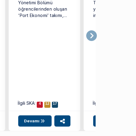
Yönetimi Bölümü
Türkiye’ye örnek o
öğrencilerinden oluşan
yeni bir dijital mode
‘Port Ekonomi’ takımı,
imza atarak ‘EKOMO
Türkiye genelinden
iddialı ekiplerin yer
aldığı ...
İlgili SKA:
İlgili SKA:
4
12
17
8
9
10
Devamı
Devamı