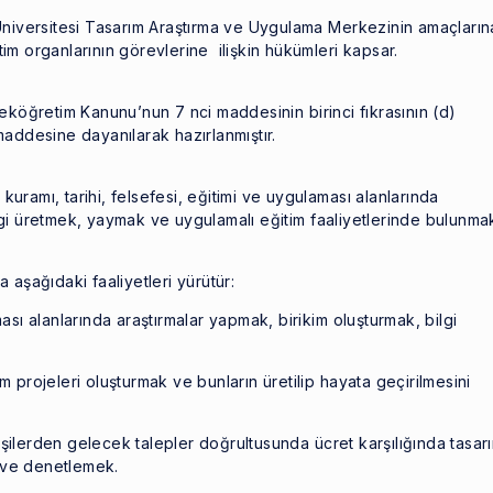
iversitesi Tasarım Araştırma ve Uygulama Merkezinin amaçların
im organlarının görevlerine ilişkin hükümleri kapsar.
öğretim Kanunu’nun 7 nci maddesinin birinci fıkrasının (d)
maddesine dayanılarak hazırlanmıştır.
uramı, tarihi, felsefesi, eğitimi ve uygulaması alanlarında
lgi üretmek, yaymak ve uygulamalı eğitim faaliyetlerinde bulunmakt
şağıdaki faaliyetleri yürütür:
ması alanlarında araştırmalar yapmak, birikim oluşturmak, bilgi
 projeleri oluşturmak ve bunların üretilip hayata geçirilmesini
şilerden gelecek talepler doğrultusunda ücret karşılığında tasar
 ve denetlemek.