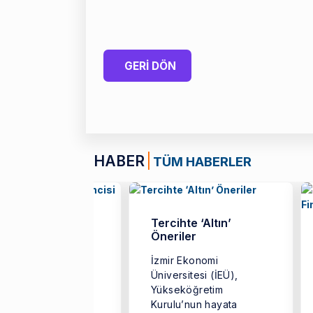
GERİ DÖN
HABER
TÜM HABERLER
 5 Yılın Tek Türk
Tercihte ‘Altın’
encisi
Öneriler
r Ekonomi
İzmir Ekonomi
ersitesi (İEÜ)
Üniversitesi (İEÜ),
tme Fakültesi
Yükseköğretim
nomi Bölümü
Kurulu’nun hayata