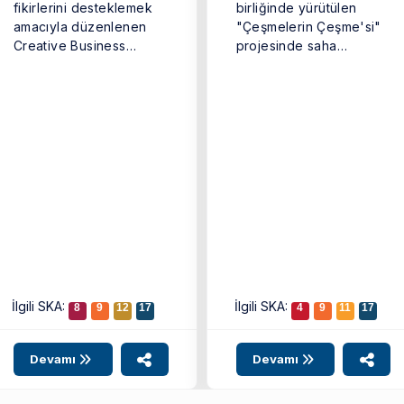
fikirlerini desteklemek
birliğinde yürütülen
amacıyla düzenlenen
"Çeşmelerin Çeşme'si"
Creative Business
projesinde saha
Cup’ın (Türkiye Yaratıcı
çalışmaları tamamlandı.
İş Kupası) kazananı ...
...
İlgili SKA:
İlgili SKA:
8
9
12
17
4
9
11
17
Devamı
Devamı