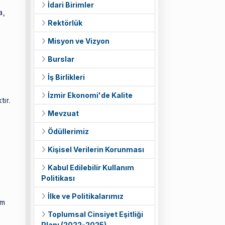
İdari Birimler
a,
Rektörlük
Misyon ve Vizyon
Burslar
İş Birlikleri
İzmir Ekonomi'de Kalite
ır.
Mevzuat
Ödüllerimiz
Kişisel Verilerin Korunması
Kabul Edilebilir Kullanım
Politikası
İlke ve Politikalarımız
ım
Toplumsal Cinsiyet Eşitliği
Planı (2022-2025)