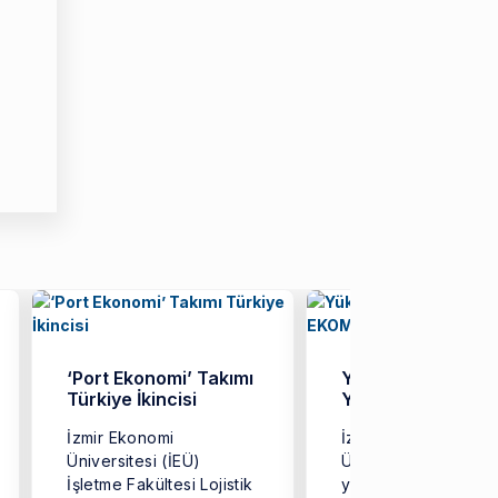
‘Port Ekonomi’ Takımı
Yükseköğretimde
Türkiye İkincisi
Yeni Model: EKO
İzmir Ekonomi
İzmir Ekonomi
Üniversitesi (İEÜ)
Üniversitesi (İEÜ),
İşletme Fakültesi Lojistik
yükseköğretimde