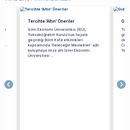
Tercihte ‘Altın’ Öneriler
Gıda
etme
İzmir Ekonomi Üniversitesi (İEÜ),
Türki
Yükseköğretim Kurulu’nun hayata
gücün
dan
geçirdiği Bilim Kafe etkinlikleri
dest
i ...
kapsamında ‘Geleceğin Meslekleri’ adlı
Crea
buluşmaya imza attı.İzmir Ekonomi
Yarat
Üniversitesi ...