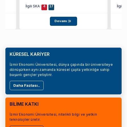
İlgili SKA:
İlgili
4
17
Devamı
KÜRESEL KARİYER
İzmir Ekonomi Üniversitesi, dünya çapında bir üniversiteye
dönüşürken aynı zamanda küresel çapta yetkinliğe sahip
başarılı gençler yetiştirir.
Daha Fazlası..
BİLİME KATKI
İzmir Ekonomi Üniversitesi, nitelikli bilgi ve yetkin
teknolojiler üretir.