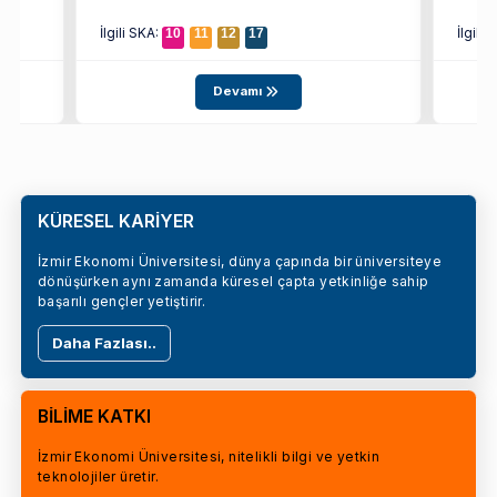
İlgili SKA:
İlgili
10
11
12
17
Devamı
KÜRESEL KARİYER
İzmir Ekonomi Üniversitesi, dünya çapında bir üniversiteye
dönüşürken aynı zamanda küresel çapta yetkinliğe sahip
başarılı gençler yetiştirir.
Daha Fazlası..
BİLİME KATKI
İzmir Ekonomi Üniversitesi, nitelikli bilgi ve yetkin
teknolojiler üretir.