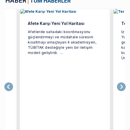
HABER
TÜM HABERLER
Afete Karşı Yeni Yol Haritası
Terc
ün
Afetlerde sahadaki koordinasyonu
İzmi
güçlendirmeyi ve müdahale süresini
Yüks
rçok
kısaltmayı amaçlayan 4 akademisyen,
geçir
TÜBİTAK desteğiyle yeni bir iletişim
kaps
modeli geliştirdi. ...
bulu
Ünive