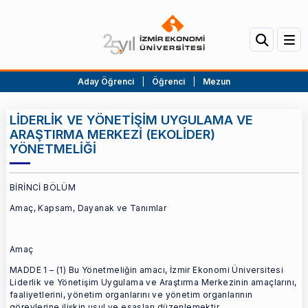
Aday Öğrenci
|
Öğrenci
|
Mezun
LİDERLİK VE YÖNETİŞİM UYGULAMA VE
ARAŞTIRMA MERKEZİ (EKOLİDER)
YÖNETMELİĞİ
BİRİNCİ BÖLÜM
Amaç, Kapsam, Dayanak ve Tanımlar
Amaç
MADDE 1 – (1) Bu Yönetmeliğin amacı, İzmir Ekonomi Üniversitesi
Liderlik ve Yönetişim Uygulama ve Araştırma Merkezinin amaçlarını,
faaliyetlerini, yönetim organlarını ve yönetim organlarının
görevlerine ilişkin usul ve esasları düzenlemektir.