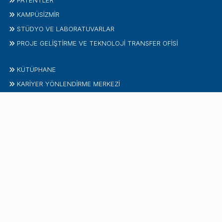
PATENTLER
KAMPÜSİZMIR
STÜDYO VE LABORATUVARLAR
PROJE GELIŞTIRME VE TEKNOLOJI TRANSFER OFISI
KÜTÜPHANE
KARİYER YÖNLENDİRME MERKEZİ
ÇOCUK ÜNIVERSITESI
İLETIŞIM
İzmir Ekonomi Üniversitesi
Sakarya Caddesi No:156
35330 Balçova - İzmir / TÜRKİYE