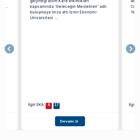
dan
geçirdiği Bilim Kafe etkinlikleri
dest
i ...
kapsamında ‘Geleceğin Meslekleri’ adlı
Crea
buluşmaya imza attı.İzmir Ekonomi
Yarat
Üniversitesi ...
İlgili SKA:
İlgili
4
17
Devamı