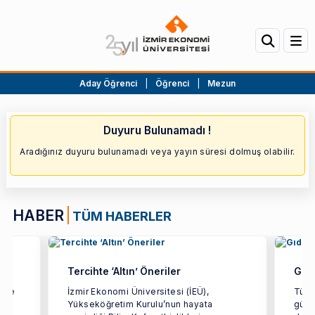
Aday Öğrenci
|
Öğrenci
|
Mezun
Duyuru Bulunamadı !
Aradığınız duyuru bulunamadı veya yayın süresi dolmuş olabilir.
HABER
TÜM HABERLER
Tercihte ‘Altın’ Öneriler
Gıda
etme
İzmir Ekonomi Üniversitesi (İEÜ),
Türki
Yükseköğretim Kurulu’nun hayata
gücün