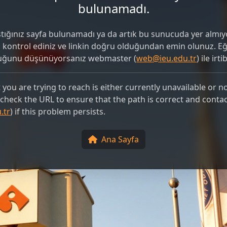
bulunamadı.
ştığınız sayfa bulunamadı ya da artık bu sunucuda yer almıyo
i kontrol ediniz ve linkin doğru olduğundan emin olunuz. 
duğunu düşünüyorsanız webmaster (
web@ieu.edu.tr
) ile irt
you are trying to reach is either currently unavailable or n
e check the URL to ensure that the path is correct and conta
.tr
) if this problem persists.
Ana Sayfa