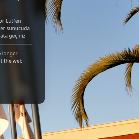
r. Lütfen
Eğer sunucuda
ibata geçiniz.
o longer
ct the web